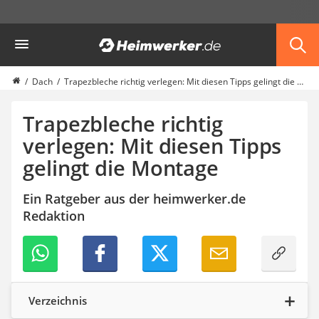
Die beliebtesten Vergleiche nach Kategorie
Heimwerker
Haus & Bau
Außenleuchte mit Kamera
Ozongenerator
Dach
Trapezbleche richtig verlegen: Mit diesen Tipps gelingt die Montage
Powerbank
Smart-Home-Rauchmelder
Trapezbleche richtig
Schlüsseltresor
verlegen: Mit diesen Tipps
Überwachungskameras außen
gelingt die Montage
Regendusche
Reizstromgerät
Infrarot-Thermometer
Ein Ratgeber aus der heimwerker.de
GPS-Tracker
Redaktion
Heizkissen
Digitale Zeitschaltuhr
Paketbriefkasten
Fensterkontaktschalter
Hygrometer
Verzeichnis
LED-Baustrahler