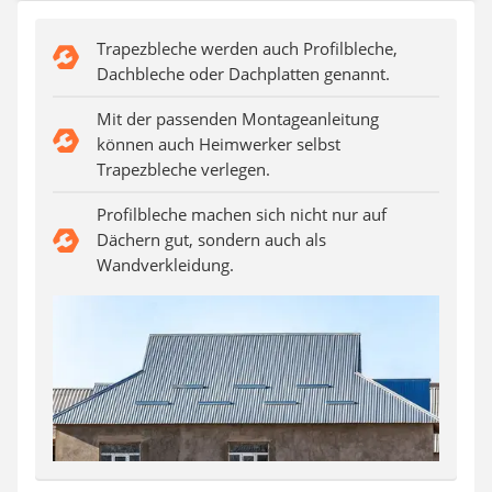
Aluleiter
Tiefengrund
Trapezbleche werden auch Profilbleche,
LED-Beamer
Dachbleche oder Dachplatten genannt.
Video-Türsprechanlage
Mit der passenden Montageanleitung
können auch Heimwerker selbst
Trapezbleche verlegen.
Profilbleche machen sich nicht nur auf
Dächern gut, sondern auch als
Wandverkleidung.