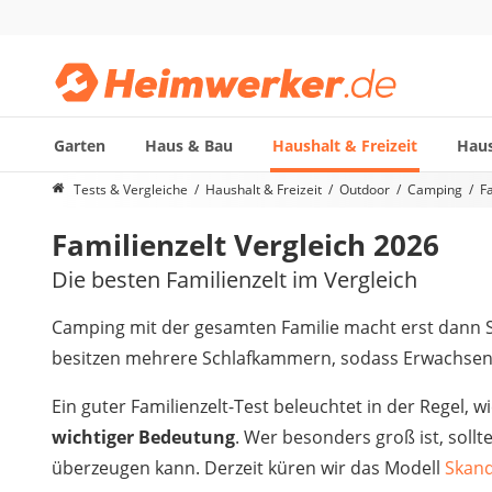
Garten
Haus & Bau
Haushalt & Freizeit
Haus
Die beliebtesten Vergleiche nach Kategorie
Tests & Vergleiche
Haushalt & Freizeit
Outdoor
Camping
F
Haushalt & Freizeit
Familienzelt Vergleich 2026
Diascanner
Walkie-Talkie Kinder
Die besten Familienzelt im Vergleich
Nachtsichtgerät
Stunt-Scooter
Camping mit der gesamten Familie macht erst dann
Gusseisen Bräter
besitzen mehrere Schlafkammern, sodass Erwachsene
Induktionskochfeld
Tischgeschirrspüler
Ein guter Familienzelt-Test beleuchtet in der Regel, 
Elektronische Dartscheibe
wichtiger Bedeutung
. Wer besonders groß ist, soll
Wildkamera
überzeugen kann. Derzeit küren wir das Modell
Skand
Wischmopp