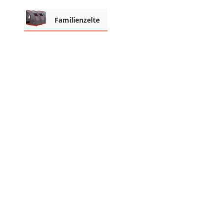
Beschriftungsgerät
Familienzelte
Trinkflasche
Thermokanne
Elektrische Pfeffermühle
Waschsauger
Geflügelschere
SUP-Board
Ferngesteuertes Auto
Subwoofer
Beheizbare Handschuhe