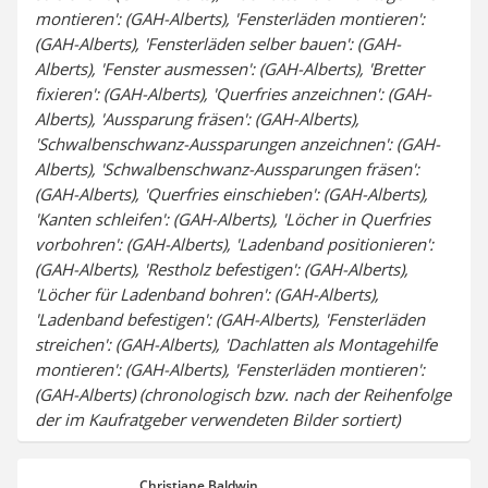
montieren': (GAH-Alberts), 'Fensterläden montieren':
(GAH-Alberts), 'Fensterläden selber bauen': (GAH-
Alberts), 'Fenster ausmessen': (GAH-Alberts), 'Bretter
fixieren': (GAH-Alberts), 'Querfries anzeichnen': (GAH-
Alberts), 'Aussparung fräsen': (GAH-Alberts),
'Schwalbenschwanz-Aussparungen anzeichnen': (GAH-
Alberts), 'Schwalbenschwanz-Aussparungen fräsen':
(GAH-Alberts), 'Querfries einschieben': (GAH-Alberts),
'Kanten schleifen': (GAH-Alberts), 'Löcher in Querfries
vorbohren': (GAH-Alberts), 'Ladenband positionieren':
(GAH-Alberts), 'Restholz befestigen': (GAH-Alberts),
'Löcher für Ladenband bohren': (GAH-Alberts),
'Ladenband befestigen': (GAH-Alberts), 'Fensterläden
streichen': (GAH-Alberts), 'Dachlatten als Montagehilfe
montieren': (GAH-Alberts), 'Fensterläden montieren':
(GAH-Alberts) (chronologisch bzw. nach der Reihenfolge
der im Kaufratgeber verwendeten Bilder sortiert)
Christiane Baldwin