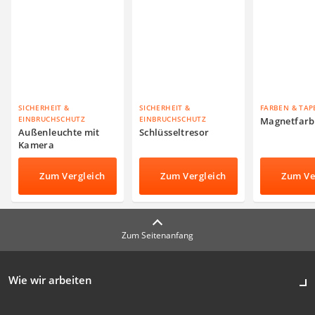
SICHERHEIT &
SICHERHEIT &
FARBEN & TAP
EINBRUCHSCHUTZ
EINBRUCHSCHUTZ
Magnetfarb
Außenleuchte mit
Schlüsseltresor
Kamera
Zum Vergleich
Zum Vergleich
Zum Ve
Zum Seitenanfang
Wie wir arbeiten