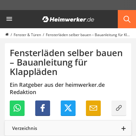
Die beliebtesten Vergleiche nach Kategorie
Heimwerker
Haus & Bau
Außenleuchte mit Kamera
Ozongenerator
Fenster & Türen
Fensterläden selber bauen – Bauanleitung für Klappläden
Powerbank
Smart-Home-Rauchmelder
Fensterläden selber bauen
Schlüsseltresor
– Bauanleitung für
Überwachungskameras außen
Klappläden
Regendusche
Reizstromgerät
Infrarot-Thermometer
Ein Ratgeber aus der heimwerker.de
GPS-Tracker
Redaktion
Heizkissen
Digitale Zeitschaltuhr
Paketbriefkasten
Fensterkontaktschalter
Hygrometer
Verzeichnis
LED-Baustrahler