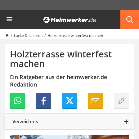
Die beliebtesten Vergleiche nach Kategorie
Heimwerker
Haus & Bau
Außenleuchte mit Kamera
Ozongenerator
Lacke & Lasuren
Holzterrasse winterfest machen
Powerbank
Smart-Home-Rauchmelder
Holzterrasse winterfest
Schlüsseltresor
machen
Überwachungskameras außen
Regendusche
Ein Ratgeber aus der heimwerker.de
Reizstromgerät
Redaktion
Infrarot-Thermometer
GPS-Tracker
Heizkissen
Digitale Zeitschaltuhr
Paketbriefkasten
Fensterkontaktschalter
Verzeichnis
Hygrometer
LED-Baustrahler