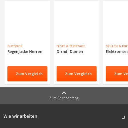
OUTDOOR
FESTE & FEIERTAGE
GRILLEN & KO
Regenjacke Herren
Dirndl Damen
Elektromes
Zum Vergleich
Zum Vergleich
Zum Ve
Zum Seitenanfang
Wie wir arbeiten