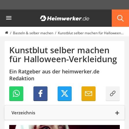
Die beliebtesten Vergleiche nach Kategorie
Heimwerker
Haushalt & Freizeit
Diascanner
Walkie-Talkie Kinder
Basteln & selber machen
Kunstblut selber machen für Halloween-Verkleidung
Nachtsichtgerät
Stunt-Scooter
Kunstblut selber machen
Gusseisen Bräter
für Halloween-Verkleidung
Induktionskochfeld
Tischgeschirrspüler
Ein Ratgeber aus der heimwerker.de
Elektronische Dartscheibe
Redaktion
Wildkamera
Wischmopp
Beschriftungsgerät
Trinkflasche
Thermokanne
Elektrische Pfeffermühle
Verzeichnis
Waschsauger
Geflügelschere