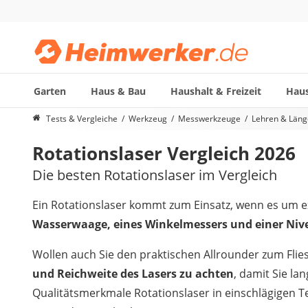
Garten
Haus & Bau
Haushalt & Freizeit
Haus
Die beliebtesten Vergleiche nach Kategorie
Tests & Vergleiche
Werkzeug
Messwerkzeuge
Lehren & Län
Werkzeug
Rotationslaser Vergleich 2026
Feuchtigkeitsmessgerät
Alkoholtester
Die besten Rotationslaser im Vergleich
Endoskop-Kamera
Nadelentroster
Ein Rotationslaser kommt zum Einsatz, wenn es um e
Winkelschleifer-230-mm
Wasserwaage, eines Winkelmessers und einer Nivel
Stechbeitel
Metalldetektor (Kinder)
Wollen auch Sie den praktischen Allrounder zum Fl
Geigerzähler
und Reichweite des Lasers zu achten
, damit Sie la
Bitset
Qualitätsmerkmale Rotationslaser in einschlägigen Te
Metallbandsäge