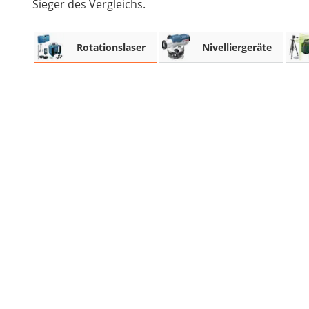
Sieger des Vergleichs.
Akku-Schlagbohrschrauber
Aluleiter
Rotationslaser
Nivelliergeräte
Schallpegelmessgerät
pH-Messgerät
Akku-Nagler
Oberfräse
Akku-Fettpresse
WIG-Schweißgerät
Kreuzlinienlaser (grün)
Einhandhobel