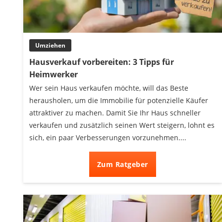
Heizkissen
Digitale Zeitschaltuhr
Paketbriefkasten
Umziehen
Fensterkontaktschalter
Hygrometer
Hausverkauf vorbereiten: 3 Tipps für
LED-Baustrahler
Heimwerker
Aluleiter
Wer sein Haus verkaufen möchte, will das Beste
Tiefengrund
herausholen, um die Immobilie für potenzielle Käufer
LED-Beamer
attraktiver zu machen. Damit Sie Ihr Haus schneller
Video-Türsprechanlage
verkaufen und zusätzlich seinen Wert steigern, lohnt es
sich, ein paar Verbesserungen vorzunehmen....
Zum Ratgeber