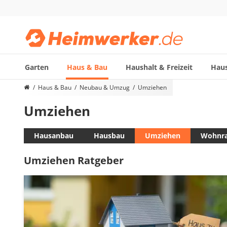
Garten
Haus & Bau
Haushalt & Freizeit
Haus
Die beliebtesten Vergleiche nach Kategorie
Haus & Bau
Neubau & Umzug
Umziehen
Haus & Bau
Umziehen
Außenleuchte mit Kamera
Ozongenerator
Powerbank
Hausanbau
Hausbau
Umziehen
Wohnra
Smart-Home-Rauchmelder
Umziehen Ratgeber
Schlüsseltresor
Überwachungskameras außen
Regendusche
Reizstromgerät
Infrarot-Thermometer
GPS-Tracker