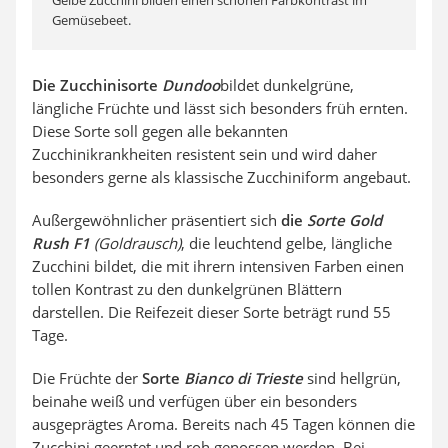
Gelbe Zucchini bilden einen schönen Farbkontrast im
Gemüsebeet.
Die Zucchinisorte
Dundoo
bildet dunkelgrüne,
längliche Früchte und lässt sich besonders früh ernten.
Diese Sorte soll gegen alle bekannten
Zucchinikrankheiten resistent sein und wird daher
besonders gerne als klassische Zucchiniform angebaut.
Außergewöhnlicher präsentiert sich
die
Sorte Gold
Rush F1
(Goldrausch)
, die leuchtend gelbe, längliche
Zucchini bildet, die mit ihrern intensiven Farben einen
tollen Kontrast zu den dunkelgrünen Blättern
darstellen. Die Reifezeit dieser Sorte beträgt rund 55
Tage.
Die Früchte der
Sorte
Bianco di Trieste
sind hellgrün,
beinahe weiß und verfügen über ein besonders
ausgeprägtes Aroma. Bereits nach 45 Tagen können die
Zucchini geerntet und roh genossen werden. Bei