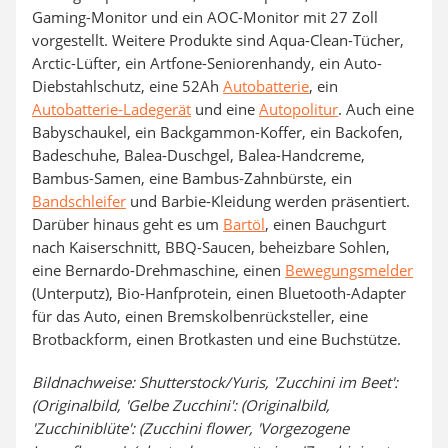
Gaming-Monitor und ein AOC-Monitor mit 27 Zoll
vorgestellt. Weitere Produkte sind Aqua-Clean-Tücher,
Arctic-Lüfter, ein Artfone-Seniorenhandy, ein Auto-
Diebstahlschutz, eine 52Ah
Autobatterie
, ein
Autobatterie-Ladegerät
und eine
Autopolitur
. Auch eine
Babyschaukel, ein Backgammon-Koffer, ein Backofen,
Badeschuhe, Balea-Duschgel, Balea-Handcreme,
Bambus-Samen, eine Bambus-Zahnbürste, ein
Bandschleifer
und Barbie-Kleidung werden präsentiert.
Darüber hinaus geht es um
Bartöl
, einen Bauchgurt
nach Kaiserschnitt, BBQ-Saucen, beheizbare Sohlen,
eine Bernardo-Drehmaschine, einen
Bewegungsmelder
(Unterputz), Bio-Hanfprotein, einen Bluetooth-Adapter
für das Auto, einen Bremskolbenrücksteller, eine
Brotbackform, einen Brotkasten und eine Buchstütze.
Bildnachweise: Shutterstock/Yuris, 'Zucchini im Beet':
(Originalbild, 'Gelbe Zucchini': (Originalbild,
'Zucchiniblüte': (Zucchini flower, 'Vorgezogene