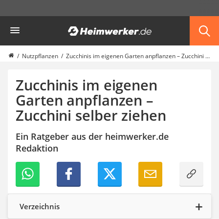
Die beliebtesten Vergleiche nach Kategorie
Heimwerker
Garten
Akku-Laubsauger
Faltpavillon
Nutzpflanzen
Zucchinis im eigenen Garten anpflanzen – Zucchini selber ziehen
Motorhacke
Schlauchtrommel
Zucchinis im eigenen
Solar-Lichterkette außen
Garten anpflanzen –
Teleskopleiter
Zucchini selber ziehen
Ameisengift
Pavillon
Sichtschutzstreifen
Ein Ratgeber aus der heimwerker.de
Akku-Laubbläser
Redaktion
Akku-Vertikutierer
Koifutter
Kassettenmarkise
Bosch-Heckenschere
Stihl-Laubbläser
Verzeichnis
Minidumper