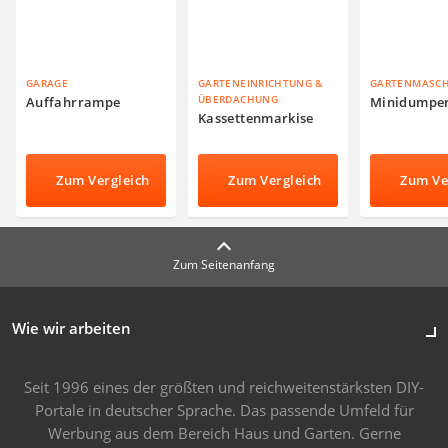
GARAGE
GARTENEINRICHTUNG &
GARTENMASC
ÜBERDACHUNG
Auffahrrampe
Minidumpe
Kassettenmarkise
Zum Vergleich
Zum Vergleich
Zum Ve
Zum Seitenanfang
Wie wir arbeiten
Seit 1996 eines der größten und reichweitenstärksten DIY-
Portale in deutscher Sprache. Das passende Umfeld für
Werbung aus dem Bereich Haus und Garten. Gerne