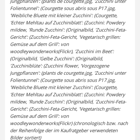
Jungpflanzen': (plants de courgette.jpg, 'Zucchini unter
Folientunnel': (Courgette sous abris sous P17.jpg,
'Weibliche Bluete mit kleiner Zucchini': (Courgette,
'Echter Mehltau auf Zucchiniblatt': (Zucchini: Powdery
mildew, 'Runde Zucchini': (Originalbild, 'Zucchini-Feta-
Gericht': (Zucchini-Feta-Gericht, 'Vegetarisch grillen:
Gemüse auf dem Grill': von
woodleywonderworks(Flickr), 'Zucchini im Beet':
(Originalbild, 'Gelbe Zucchini': (Originalbild,
'Zucchiniblüte': (Zucchini flower, 'Vorgezogene
Jungpflanzen': (plants de courgette.jpg, 'Zucchini unter
Folientunnel': (Courgette sous abris sous P17.jpg,
'Weibliche Bluete mit kleiner Zucchini': (Courgette,
'Echter Mehltau auf Zucchiniblatt': (Zucchini: Powdery
mildew, 'Runde Zucchini': (Originalbild, 'Zucchini-Feta-
Gericht': (Zucchini-Feta-Gericht, 'Vegetarisch grillen:
Gemüse auf dem Grill': von
woodleywonderworks(Flickr) (chronologisch bzw. nach
der Reihenfolge der im Kaufratgeber verwendeten
Bilder sortiert)