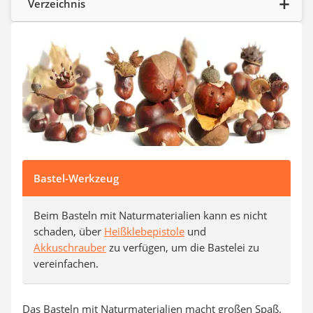
Verzeichnis
SUP-Board
Ferngesteuertes Auto
Subwoofer
Beheizbare Handschuhe
Bastel-Werkzeug
Beim Basteln mit Naturmaterialien kann es nicht
schaden, über
Heißklebepistole
und
Akkuschrauber
zu verfügen, um die Bastelei zu
vereinfachen.
Das Basteln mit Naturmaterialien macht großen Spaß.