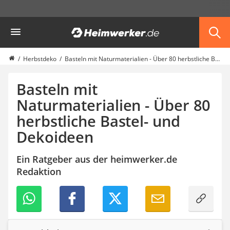
Die beliebtesten Vergleiche nach Kategorie
Heimwerker
Haushalt & Freizeit
Diascanner
Walkie-Talkie Kinder
Herbstdeko
Basteln mit Naturmaterialien - Über 80 herbstliche Bastel- und Dekoideen
Nachtsichtgerät
Stunt-Scooter
Basteln mit
Gusseisen Bräter
Naturmaterialien - Über 80
Induktionskochfeld
herbstliche Bastel- und
Tischgeschirrspüler
Elektronische Dartscheibe
Dekoideen
Wildkamera
Wischmopp
Ein Ratgeber aus der heimwerker.de
Beschriftungsgerät
Redaktion
Trinkflasche
Thermokanne
Elektrische Pfeffermühle
Waschsauger
Geflügelschere