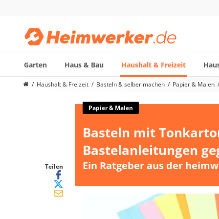
Garten
Haus & Bau
Haushalt & Freizeit
Haus
Die beliebtesten Vergleiche nach Kategorie
Haushalt & Freizeit
Basteln & selber machen
Papier & Malen
Haushalt & Freizeit
Diascanner
Papier & Malen
Walkie-Talkie Kinder
Basteln mit Tonkarto
Nachtsichtgerät
Stunt-Scooter
Bastelanleitungen ge
Gusseisen Bräter
Ein Ratgeber aus der heimw
Induktionskochfeld
Teilen
Tischgeschirrspüler
Elektronische Dartscheibe
Wildkamera
Wischmopp