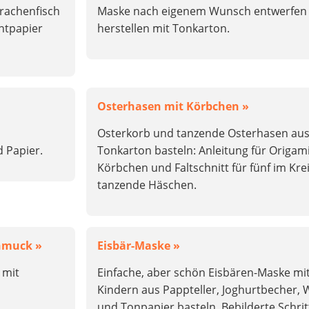
Drachenfisch
Maske nach eigenem Wunsch entwerfen
ntpapier
herstellen mit Tonkarton.
Osterhasen mit Körbchen »
Osterkorb und tanzende Osterhasen au
 Papier.
Tonkarton basteln: Anleitung für Origami
Körbchen und Faltschnitt für fünf im Kre
tanzende Häschen.
chmuck »
Eisbär-Maske »
 mit
Einfache, aber schön Eisbären-Maske mi
Kindern aus Pappteller, Joghurtbecher, 
und Tonpapier basteln. Bebilderte Schritt