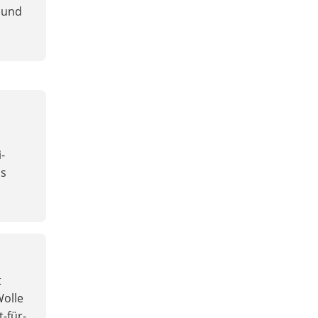
 und
s
-
is
t
Wolle
-für-