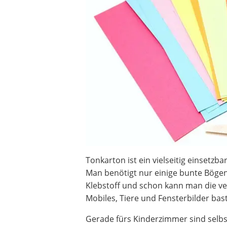
Beschriftungsgerät
Trinkflasche
Thermokanne
Elektrische Pfeffermühle
Waschsauger
Geflügelschere
SUP-Board
Ferngesteuertes Auto
Subwoofer
Beheizbare Handschuhe
Tonkarton ist ein vielseitig einsetzba
Man benötigt nur einige bunte Bögen
Klebstoff und schon kann man die v
Mobiles, Tiere und Fensterbilder bast
Gerade fürs Kinderzimmer sind selbs