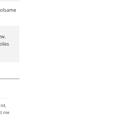
holsame
zw.
biles
ist,
t nie