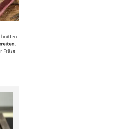
chnitten
ereiten
.
er Fräse