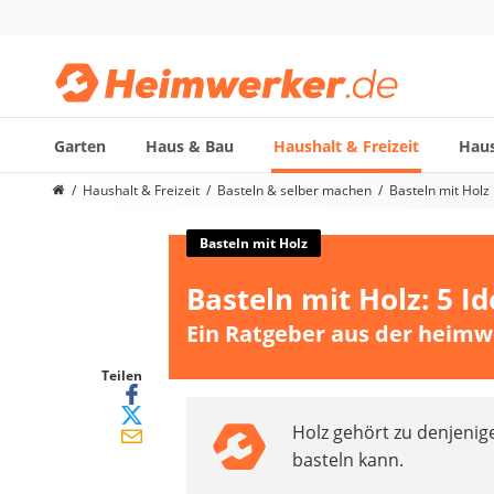
Garten
Haus & Bau
Haushalt & Freizeit
Haus
Die beliebtesten Vergleiche nach Kategorie
Haushalt & Freizeit
Basteln & selber machen
Basteln mit Holz
Haushalt & Freizeit
Diascanner
Basteln mit Holz
Walkie-Talkie Kinder
Basteln mit Holz: 5 
Nachtsichtgerät
Stunt-Scooter
Ein Ratgeber aus der heimw
Gusseisen Bräter
Induktionskochfeld
Teilen
Tischgeschirrspüler
Holz gehört zu denjenig
Elektronische Dartscheibe
basteln kann.
Wildkamera
Wischmopp