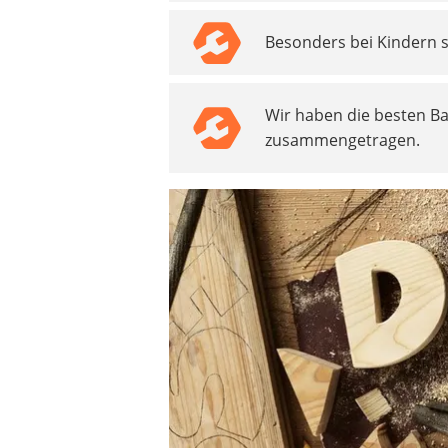
Beschriftungsgerät
Besonders bei Kindern si
Trinkflasche
Thermokanne
Elektrische Pfeffermühle
Wir haben die besten B
Waschsauger
zusammengetragen.
Geflügelschere
SUP-Board
Ferngesteuertes Auto
Subwoofer
Beheizbare Handschuhe