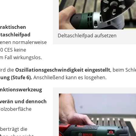
raktischen
taschleifpad
Deltaschleifpad aufsetzen
dienen normalerweise
0 CES keine
m Fall wirkungslos.
ird die
Oszillationsgeschwindigkeit eingestellt
, beim Schl
ung (Stufe 6).
Anschließend kann es losgehen.
funktionswerkzeug
verän und dennoch
 Holzoberfläche
berträgt die