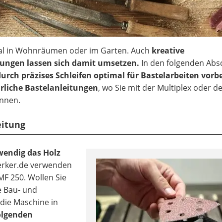
rial in Wohnräumen oder im Garten. Auch
kreative
tungen lassen sich damit umsetzen.
In den folgenden Abs
 durch präzises Schleifen optimal für Bastelarbeiten vorb
rliche Bastelanleitungen
, wo Sie mit der Multiplex oder d
önnen.
eitung
twendig das Holz
rker.de verwenden
MF 250. Wollen Sie
re Bau- und
die Maschine in
olgenden