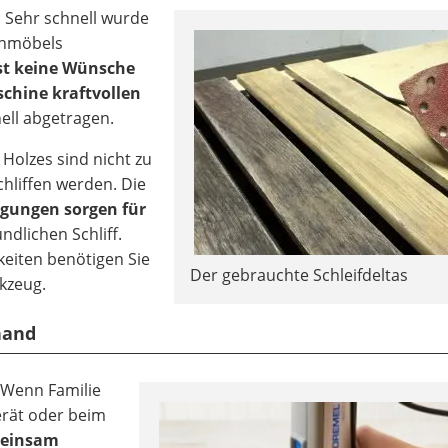
. Sehr schnell wurde
enmöbels
sst keine Wünsche
schine kraftvollen
ell abgetragen.
Holzes sind nicht zu
hliffen werden. Die
egungen sorgen für
dlichen Schliff.
keiten benötigen Sie
Der gebrauchte Schleifdeltas
kzeug.
hand
 Wenn Familie
rät oder beim
einsam