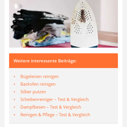
SUP-Board
Ferngesteuertes Auto
Subwoofer
Beheizbare Handschuhe
Weitere interessante Beiträge:
Bügeleisen reinigen
Backofen reinigen
Silber putzen
Scheibenreiniger – Test & Vergleich
Dampfbesen – Test & Vergleich
Reinigen & Pflege – Test & Vergleich