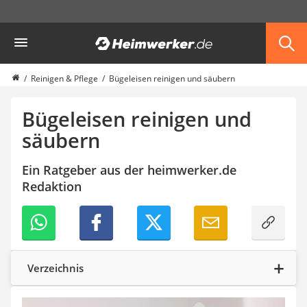
Die beliebtesten Vergleiche nach Kategorie
Heimwerker
Haushalt & Freizeit
Diascanner
Walkie-Talkie Kinder
Reinigen & Pflege
Bügeleisen reinigen und säubern
Nachtsichtgerät
Stunt-Scooter
Bügeleisen reinigen und
Gusseisen Bräter
säubern
Induktionskochfeld
Tischgeschirrspüler
Ein Ratgeber aus der heimwerker.de
Elektronische Dartscheibe
Redaktion
Wildkamera
Wischmopp
Beschriftungsgerät
Trinkflasche
Thermokanne
Elektrische Pfeffermühle
Verzeichnis
Waschsauger
Geflügelschere