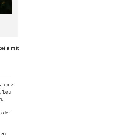
eile mit
Planung
ufbau
n.
n der
ten