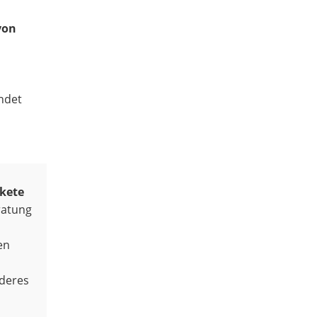
von
ndet
kete
ratung
en
deres