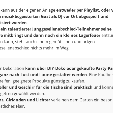
 kann aus der eigenen Anlage
entweder per Playlist, oder 
 musikbegeisterten Gast als DJ vor Ort abgespielt und
isiert werden
.
n
ein talentierter Junggesellenabschied-Teilnehmer seine
re mitbringt und dann noch ein kleines Lagerfeuer
entzü
n kann, steht auch einem gemütlichen und urigen
esellenabschied nichts mehr im Weg.
er Dekoration
kann über DIY-Deko oder gekaufte Party-Pa
 ganz nach Lust und Laune gestaltet werden
. Eine Kaufbe
elfen, geeignete Produkte günstig zu kaufen.
eller und Geschirr für die Tische sind praktisch
und könn
getreu gewählt werden.
ns, Girlanden und Lichter
verleihen dem Garten ein beson
stliches Flair.