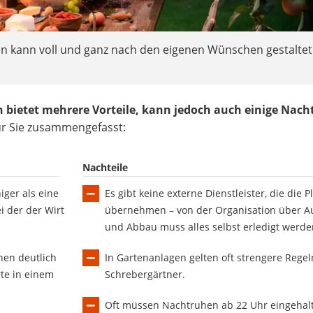
en kann voll und ganz nach den eigenen Wünschen gestaltet
 bietet mehrere Vorteile, kann jedoch auch einige Nacht
für Sie zusammengefasst:
Nachteile
iger als eine
Es gibt keine externe Dienstleister, die die 
ei der der Wirt
übernehmen – von der Organisation über A
und Abbau muss alles selbst erledigt werde
nen deutlich
In Gartenanlagen gelten oft strengere Regel
rte in einem
Schrebergärtner.
Oft müssen Nachtruhen ab 22 Uhr eingehal