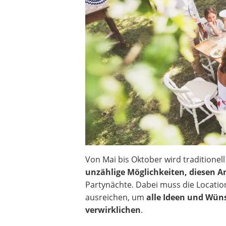
Beschriftungsgerät
Trinkflasche
Thermokanne
Elektrische Pfeffermühle
Waschsauger
Geflügelschere
SUP-Board
Ferngesteuertes Auto
Subwoofer
Beheizbare Handschuhe
Von Mai bis Oktober wird traditionel
unzählige Möglichkeiten, diesen An
Partynächte. Dabei muss die Locatio
ausreichen, um
alle Ideen und Wün
verwirklichen
.