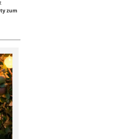
t
rty zum