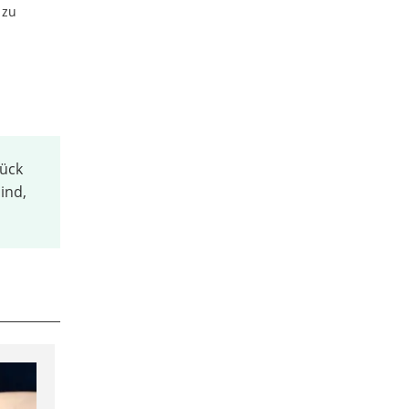
 zu
tück
ind,