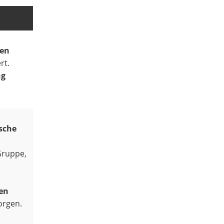
den
rt.
ng
sche
Gruppe,
den
orgen.