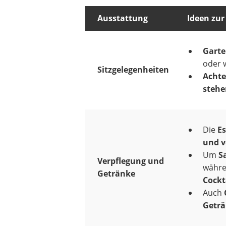
Ausstattung
Ideen zu
Garte
oder 
Sitzgelegenheiten
Achte
stehe
Die
Es
und v
Um
S
Verpflegung und
währen
Getränke
Cockt
Auch
Geträ