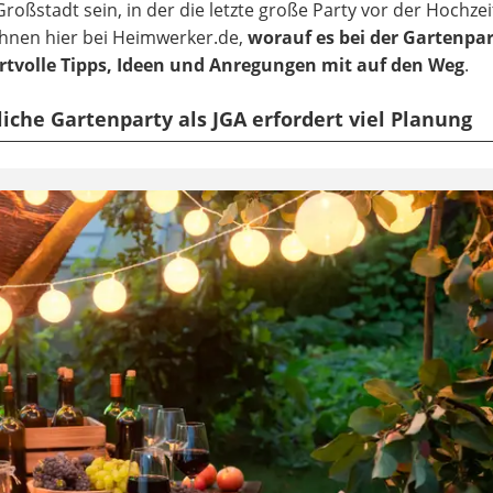
roßstadt sein, in der die letzte große Party vor der Hochzei
 Ihnen hier bei Heimwerker.de,
worauf es bei der Gartenpa
volle Tipps, Ideen und Anregungen mit auf den Weg
.
iche Gartenparty als JGA erfordert viel Planung