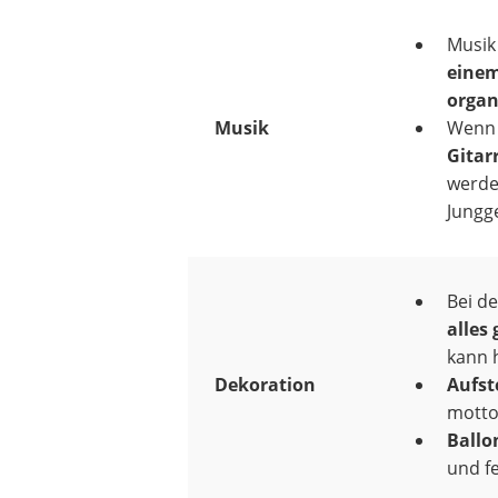
Musik
einem
organ
Musik
Wen
Gitar
werde
Jungg
Bei d
alles
kann h
Dekoration
Aufst
motto
Ballo
und fe