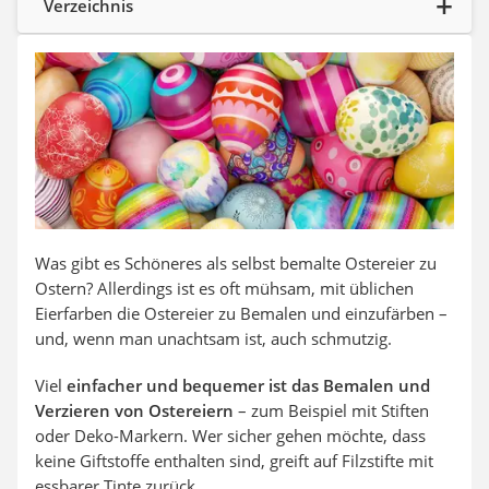
Verzeichnis
SUP-Board
Ferngesteuertes Auto
Subwoofer
Beheizbare Handschuhe
Was gibt es Schöneres als selbst bemalte Ostereier zu
Ostern? Allerdings ist es oft mühsam, mit üblichen
Eierfarben die Ostereier zu Bemalen und einzufärben –
und, wenn man unachtsam ist, auch schmutzig.
Viel
einfacher und bequemer ist das Bemalen und
Verzieren von Ostereiern
– zum Beispiel mit Stiften
oder Deko-Markern. Wer sicher gehen möchte, dass
keine Giftstoffe enthalten sind, greift auf Filzstifte mit
essbarer Tinte zurück.