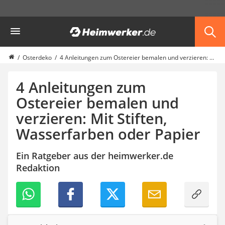
Die beliebtesten Vergleiche nach Kategorie
Heimwerker
Haushalt & Freizeit
Diascanner
Walkie-Talkie Kinder
Osterdeko
4 Anleitungen zum Ostereier bemalen und verzieren: Mit Stiften, Wasserfarben oder Papier
Nachtsichtgerät
Stunt-Scooter
4 Anleitungen zum
Gusseisen Bräter
Ostereier bemalen und
Induktionskochfeld
verzieren: Mit Stiften,
Tischgeschirrspüler
Elektronische Dartscheibe
Wasserfarben oder Papier
Wildkamera
Wischmopp
Ein Ratgeber aus der heimwerker.de
Beschriftungsgerät
Redaktion
Trinkflasche
Thermokanne
Elektrische Pfeffermühle
Waschsauger
Geflügelschere