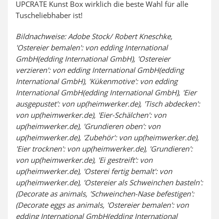
UPCRATE Kunst Box wirklich die beste Wahl für alle
Tuscheliebhaber ist!
Bildnachweise: Adobe Stock/ Robert Kneschke,
'Ostereier bemalen': von edding International
GmbH(edding International GmbH), 'Ostereier
verzieren': von edding International GmbH(edding
International GmbH), 'Kükenmotive': von edding
International GmbH(edding International GmbH), 'Eier
ausgepustet': von up(heimwerker.de), 'Tisch abdecken':
von up(heimwerker.de), 'Eier-Schälchen': von
up(heimwerker.de), 'Grundieren oben': von
up(heimwerker.de), 'Zubehör': von up(heimwerker.de),
'Eier trocknen': von up(heimwerker.de), 'Grundieren':
von up(heimwerker.de), 'Ei gestreift': von
up(heimwerker.de), 'Osterei fertig bemalt': von
up(heimwerker.de), 'Ostereier als Schweinchen basteln':
(Decorate as animals, 'Schweinchen-Nase befestigen':
(Decorate eggs as animals, 'Ostereier bemalen': von
edding International GmbH(edding International