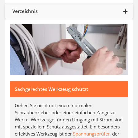
Aluleiter
Tiefengrund
Verzeichnis
LED-Beamer
Video-Türsprechanlage
Sachgerechtes Werkzeug schützt
Gehen Sie nicht mit einem normalen
Schraubenzieher oder einer einfachen Zange zu
Werke. Werkzeuge für den Umgang mit Strom sind
mit speziellem Schutz ausgestattet. Ein besonders
effektives Werkzeug ist der
Spannungsprüfer
, der