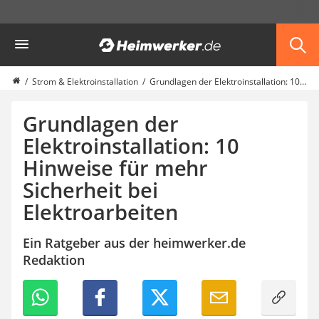
Die beliebtesten Vergleiche nach Kategorie
Heimwerker
Haus & Bau
Außenleuchte mit Kamera
Ozongenerator
Strom & Elektroinstallation
Grundlagen der Elektroinstallation: 10 Hinweise für mehr Sicherheit bei Elektroarbeiten
Powerbank
Smart-Home-Rauchmelder
Grundlagen der
Schlüsseltresor
Elektroinstallation: 10
Überwachungskameras außen
Hinweise für mehr
Regendusche
Reizstromgerät
Sicherheit bei
Infrarot-Thermometer
Elektroarbeiten
GPS-Tracker
Heizkissen
Ein Ratgeber aus der heimwerker.de
Digitale Zeitschaltuhr
Redaktion
Paketbriefkasten
Fensterkontaktschalter
Hygrometer
LED-Baustrahler