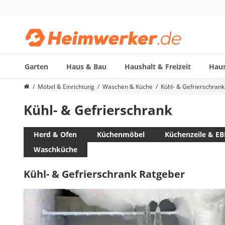
Garten
Haus & Bau
Haushalt & Freizeit
Haus
Die beliebtesten Vergleiche nach Kategorie
Möbel & Einrichtung
Waschen & Küche
Kühl- & Gefrierschrank
Möbel & Einrichtung
Kühl- & Gefrierschrank
Daunenkissen
Wäscheständer
Radiowecker
Herd & Ofen
Küchenmöbel
Küchenzeile & EB
Spülrandloses WC
Waschküche
Heizdecke
Daunendecken
Kühl- & Gefrierschrank Ratgeber
Backofen
HiFi-Lautsprecher
Samsung-Waschmaschine
LED-Feuchtraumleuchte