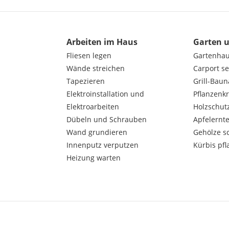
Arbeiten im Haus
Garten 
Fliesen legen
Gartenha
Wände streichen
Carport s
Tapezieren
Grill-Bau
Elektroinstallation und
Pflanzenk
Elektroarbeiten
Holzschut
Dübeln und Schrauben
Apfelernt
Wand grundieren
Gehölze s
Innenputz verputzen
Kürbis pfl
Heizung warten