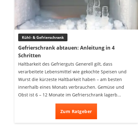
Decke mit Ärmeln
4K-Beamer
Schraubendreher-Set
Sägekettenschärfgerät
Geschirrspüler 45 cm
Kühl- & Gefrierschrank
Fußsack
Gefrierschrank abtauen: Anleitung in 4
Steckdosenradio
Schritten
Seilwinde
Haltbarkeit des Gefrierguts Generell gilt, dass
Zerkleinerer
verarbeitete Lebensmittel wie gekochte Speisen und
Absauganlage
Wurst die kürzeste Haltbarkeit haben – am besten
innerhalb eines Monats verbrauchen. Gemüse und
Obst ist 6 – 12 Monate im Gefrierschrank lagerb...
Zum Ratgeber