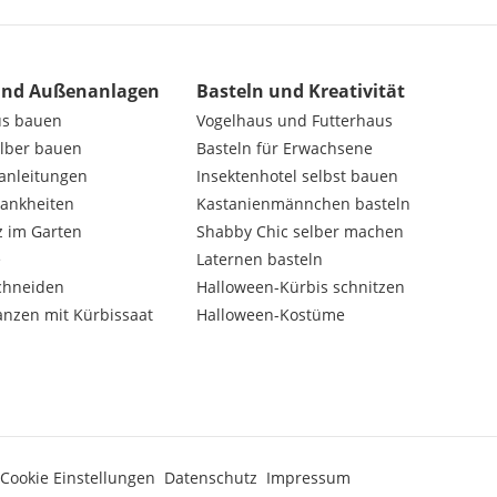
und Außenanlagen
Basteln und Kreativität
us bauen
Vogelhaus und Futterhaus
elber bauen
Basteln für Erwachsene
nanleitungen
Insektenhotel selbst bauen
rankheiten
Kastanienmännchen basteln
z im Garten
Shabby Chic selber machen
e
Laternen basteln
chneiden
Halloween-Kürbis schnitzen
anzen mit Kürbissaat
Halloween-Kostüme
Cookie Einstellungen
Datenschutz
Impressum