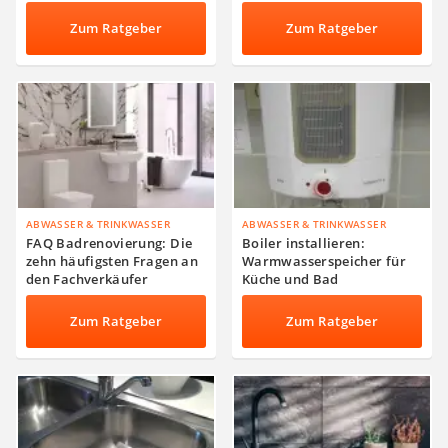
Energie sparen
Zum Ratgeber
Zum Ratgeber
ABWASSER & TRINKWASSER
ABWASSER & TRINKWASSER
FAQ Badrenovierung: Die
Boiler installieren:
zehn häufigsten Fragen an
Warmwasserspeicher für
den Fachverkäufer
Küche und Bad
Zum Ratgeber
Zum Ratgeber