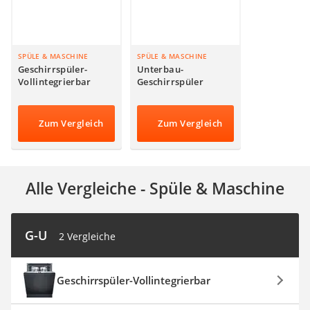
Steckdosenradio
Seilwinde
Zerkleinerer
Absauganlage
SPÜLE & MASCHINE
SPÜLE & MASCHINE
Geschirrspüler-
Unterbau-
Vollintegrierbar
Geschirrspüler
Zum Vergleich
Zum Vergleich
Alle Vergleiche - Spüle & Maschine
G-U
2 Vergleiche
Geschirrspüler-Vollintegrierbar