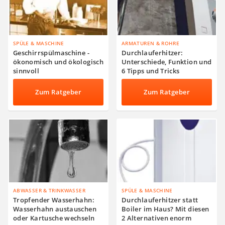
SPÜLE & MASCHINE
ARMATUREN & ROHRE
Geschirrspülmaschine -
Durchlauferhitzer:
ökonomisch und ökologisch
Unterschiede, Funktion und
sinnvoll
6 Tipps und Tricks
Zum Ratgeber
Zum Ratgeber
ABWASSER & TRINKWASSER
SPÜLE & MASCHINE
Tropfender Wasserhahn:
Durchlauferhitzer statt
Wasserhahn austauschen
Boiler im Haus? Mit diesen
oder Kartusche wechseln
2 Alternativen enorm