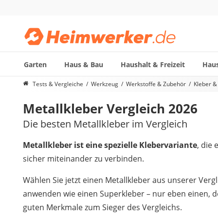
Garten
Haus & Bau
Haushalt & Freizeit
Haus
Die beliebtesten Vergleiche nach Kategorie
Tests & Vergleiche
Werkzeug
Werkstoffe & Zubehör
Kleber &
Werkzeug
Metallkleber Vergleich 2026
Feuchtigkeitsmessgerät
Alkoholtester
Die besten Metallkleber im Vergleich
Endoskop-Kamera
Nadelentroster
Metallkleber ist eine spezielle Klebervariante
, die
Winkelschleifer-230-mm
sicher miteinander zu verbinden.
Stechbeitel
Metalldetektor (Kinder)
Wählen Sie jetzt einen Metallkleber aus unserer Vergl
Geigerzähler
anwenden wie einen Superkleber – nur eben einen, der 
Bitset
guten Merkmale zum Sieger des Vergleichs.
Metallbandsäge