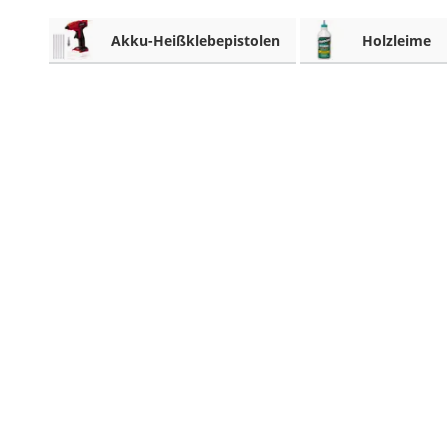
Akku-Schlagbohrschrauber
Akku-Heißklebepistolen
Holzleime
Aluleiter
Schallpegelmessgerät
pH-Messgerät
Akku-Nagler
Oberfräse
Akku-Fettpresse
WIG-Schweißgerät
Kreuzlinienlaser (grün)
Einhandhobel