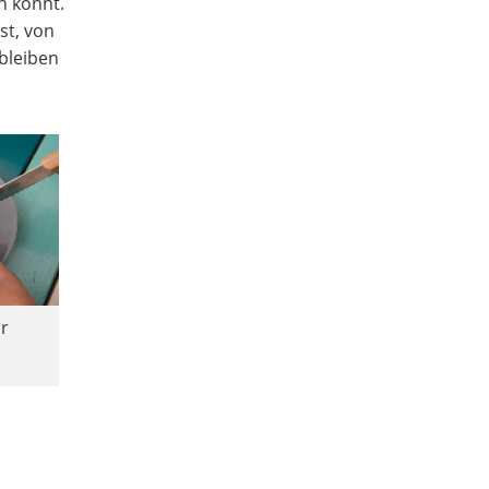
en könnt.
st, von
bleiben
or