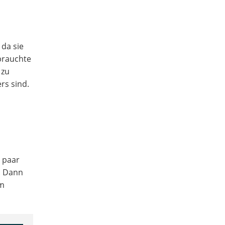
 da sie
 brauchte
 zu
rs sind.
 paar
. Dann
rm