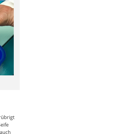
rübrigt
eife
 auch