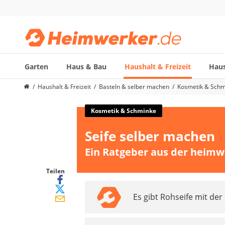
Garten
Haus & Bau
Haushalt & Freizeit
Haus
Die beliebtesten Vergleiche nach Kategorie
Haushalt & Freizeit
Basteln & selber machen
Kosmetik & Schm
Haushalt & Freizeit
Diascanner
Kosmetik & Schminke
Walkie-Talkie Kinder
Seife selber machen
Nachtsichtgerät
Stunt-Scooter
Ein Ratgeber aus der heimw
Gusseisen Bräter
Induktionskochfeld
Teilen
Tischgeschirrspüler
Es gibt Rohseife mit der
Elektronische Dartscheibe
Wildkamera
Wischmopp