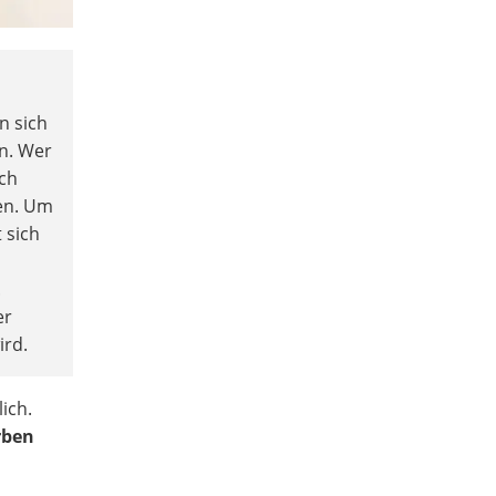
n sich
n. Wer
ich
len. Um
 sich
.
er
ird.
lich.
rben