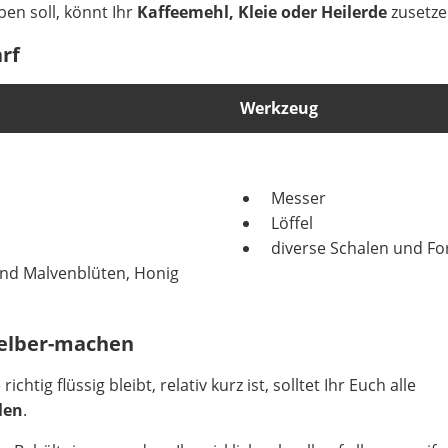
ben soll, könnt Ihr
Kaffeemehl, Kleie oder Heilerde
zusetze
rf
Werkzeug
Messer
Löffel
diverse Schalen und F
und Malvenblüten, Honig
selber-machen
htig flüssig bleibt, relativ kurz ist, solltet Ihr Euch alle
len
.