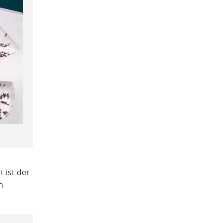
t ist der
n