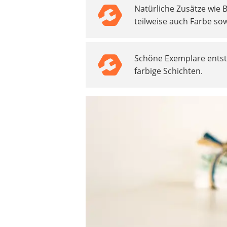
Natürliche Zusätze wie 
Beschriftungsgerät
teilweise auch Farbe sow
Trinkflasche
Thermokanne
Elektrische Pfeffermühle
Schöne Exemplare ents
Waschsauger
farbige Schichten.
Geflügelschere
SUP-Board
Ferngesteuertes Auto
Subwoofer
Beheizbare Handschuhe