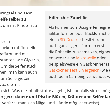
ringsel sind sehr
Hilfreiches Zubehör
Seife selber zu
ut, um mit Kindern zu
Als Formen zum Ausgießen eigne
Silikonformen oder Backförmche
einen
3D-Drucker
besitzt, kann s
e es in
auch ganz eigene Formen erstel
Ihr bekommt Rohseife
die Rohseife zu schmelzen, eignet
gefärbt und mit
entweder eine
Mikrowelle
oder
tanzen, wie Glyzerin,
beispielsweise ein Gasbrenner (s
 Um die Seifenstück
Gaskocher Test & Vergleich
) wie 
ormen, man kann auch
auch beim Camping verwendet w
 zum Seife-gießen
ä., die mit
n sich. Was die Inhaltsstoffe angeht, ist ebenfalls vieles mög
der getrocknete und frische Blüten, Kräuter und Seifenfa
st verfärbt man sich Nägel und Hände möglicherweise).