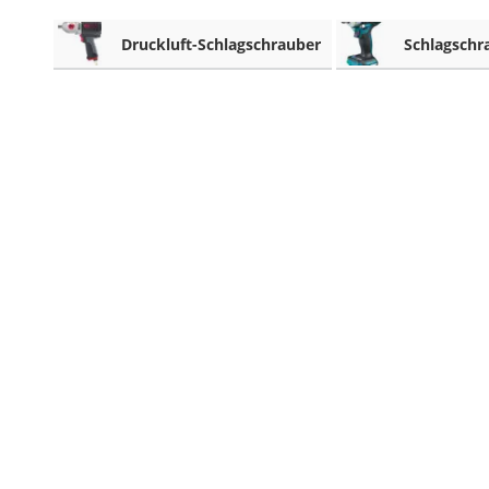
Akku-Schlagbohrschrauber
Druckluft-Schlagschrauber
Schlagschr
Aluleiter
Schallpegelmessgerät
pH-Messgerät
Akku-Nagler
Oberfräse
Akku-Fettpresse
WIG-Schweißgerät
Kreuzlinienlaser (grün)
Einhandhobel