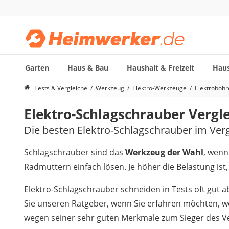
Garten
Haus & Bau
Haushalt & Freizeit
Haus
Die beliebtesten Vergleiche nach Kategorie
Tests & Vergleiche
Werkzeug
Elektro-Werkzeuge
Elektrobohr
Werkzeug
Elektro-Schlagschrauber Vergl
Feuchtigkeitsmessgerät
Alkoholtester
Die besten Elektro-Schlagschrauber im Verg
Endoskop-Kamera
Nadelentroster
Schlagschrauber sind das
Werkzeug der Wahl
, wen
Winkelschleifer-230-mm
Radmuttern einfach lösen. Je höher die Belastung ist
Stechbeitel
Metalldetektor (Kinder)
Elektro-Schlagschrauber schneiden in Tests oft gut a
Geigerzähler
Sie unseren Ratgeber, wenn Sie erfahren möchten, we
Bitset
wegen seiner sehr guten Merkmale zum Sieger des Ve
Metallbandsäge