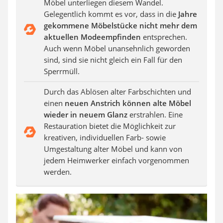
Möbel unterliegen diesem Wandel.
SUP-Board
Gelegentlich kommt es vor, dass in die
Jahre
Ferngesteuertes Auto
gekommene Möbelstücke nicht mehr dem
Subwoofer
aktuellen Modeempfinden
entsprechen.
Beheizbare Handschuhe
Auch wenn Möbel unansehnlich geworden
sind, sind sie nicht gleich ein Fall für den
Sperrmüll.
Durch das Ablösen alter Farbschichten und
einen
neuen Anstrich können alte Möbel
wieder in neuem Glanz
erstrahlen. Eine
Restauration bietet die Möglichkeit zur
kreativen, individuellen Farb- sowie
Umgestaltung alter Möbel und kann von
jedem Heimwerker einfach vorgenommen
werden.