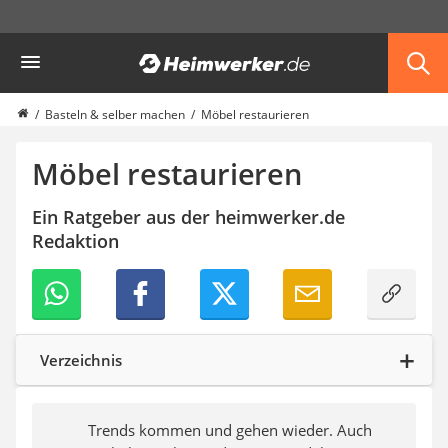
Die beliebtesten Vergleiche nach Kategorie
Heimwerker
Haushalt & Freizeit
Diascanner
Walkie-Talkie Kinder
Basteln & selber machen
Möbel restaurieren
Nachtsichtgerät
Stunt-Scooter
Möbel restaurieren
Gusseisen Bräter
Induktionskochfeld
Ein Ratgeber aus der heimwerker.de
Tischgeschirrspüler
Redaktion
Elektronische Dartscheibe
Wildkamera
Wischmopp
Beschriftungsgerät
Trinkflasche
Verzeichnis
Thermokanne
Elektrische Pfeffermühle
Waschsauger
Trends kommen und gehen wieder. Auch
Geflügelschere