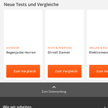
Neue Tests und Vergleiche
OUTDOOR
FESTE & FEIERTAGE
GRILLEN & KO
Regenjacke Herren
Dirndl Damen
Elektromes
Zum Vergleich
Zum Vergleich
Zum Ve
Zum Seitenanfang
Wie wir arbeiten