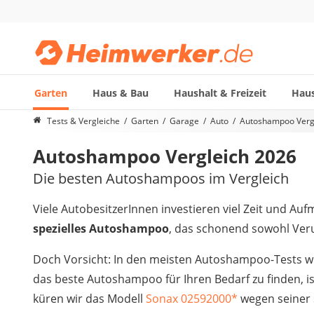
Garten
Haus & Bau
Haushalt & Freizeit
Haus
Die beliebtesten Vergleiche nach Kategorie
Tests & Vergleiche
Garten
Garage
Auto
Autoshampoo Verg
Garten
Autoshampoo Vergleich 2026
Akku-Laubsauger
Faltpavillon
Die besten Autoshampoos im Vergleich
Motorhacke
Schlauchtrommel
Viele AutobesitzerInnen investieren viel Zeit und Auf
Solar-Lichterkette außen
spezielles Autoshampoo
, das schonend sowohl Ver
Teleskopleiter
Ameisengift
Doch Vorsicht: In den meisten Autoshampoo-Tests w
Pavillon
das beste Autoshampoo für Ihren Bedarf zu finden, ist
Sichtschutzstreifen
küren wir das Modell
Sonax 02592000
*
wegen seiner 
Akku-Laubbläser