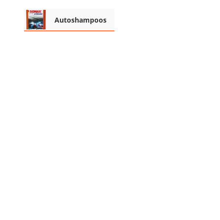
Akku-Vertikutierer
Autoshampoos
Koifutter
Kassettenmarkise
Bosch-Heckenschere
Stihl-Laubbläser
Minidumper
Auffahrrampe