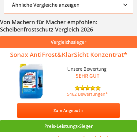
Ähnliche Vergleiche anzeigen
Von Machern für Macher empfohlen:
Scheibenfrostschutz Vergleich 2026
Vergleichssieger
Sonax AntiFrost&KlarSicht Konzentrat
Unsere Bewertung:
SEHR GUT
5462 Bewertungen
Zum Angebot »
Preis-Leistungs-Sieger