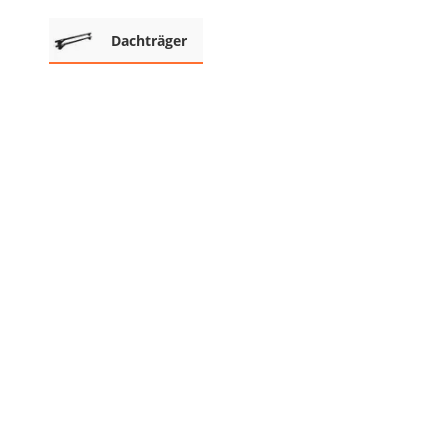
Akku-Vertikutierer
Dachträger
Koifutter
Kassettenmarkise
Bosch-Heckenschere
Stihl-Laubbläser
Minidumper
Auffahrrampe