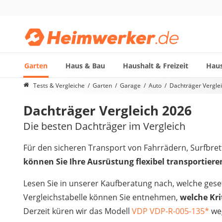
Garten
Haus & Bau
Haushalt & Freizeit
Haus
Die beliebtesten Vergleiche nach Kategorie
Tests & Vergleiche
Garten
Garage
Auto
Dachträger Vergle
Garten
Dachträger Vergleich 2026
Akku-Laubsauger
Faltpavillon
Die besten Dachträger im Vergleich
Motorhacke
Schlauchtrommel
Für den sicheren Transport von Fahrrädern, Surfbrett
Solar-Lichterkette außen
können Sie Ihre Ausrüstung flexibel transportiere
Teleskopleiter
Ameisengift
Lesen Sie in unserer Kaufberatung nach, welche gese
Pavillon
Vergleichstabelle können Sie entnehmen,
welche Kri
Sichtschutzstreifen
Derzeit küren wir das Modell
VDP VDP-R-005-135
*
we
Akku-Laubbläser