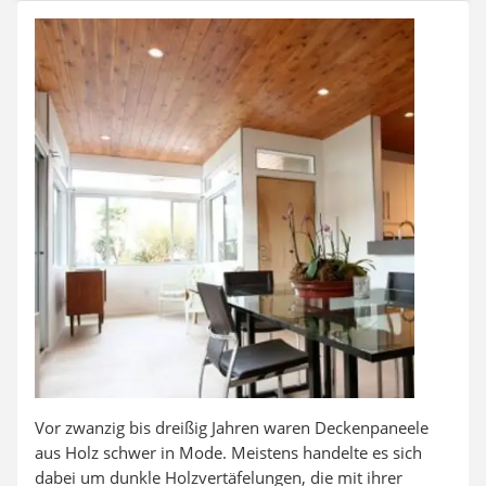
Aluleiter
Tiefengrund
LED-Beamer
Video-Türsprechanlage
Vor zwanzig bis dreißig Jahren waren Deckenpaneele
aus Holz schwer in Mode. Meistens handelte es sich
dabei um dunkle Holzvertäfelungen, die mit ihrer