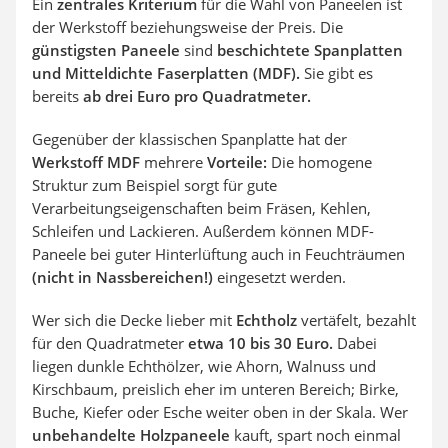
Ein
zentrales Kriterium
für die Wahl von Paneelen ist
der Werkstoff beziehungsweise der Preis. Die
günstigsten Paneele
sind
beschichtete Spanplatten
und Mitteldichte Faserplatten (MDF).
Sie gibt es
bereits
ab drei Euro pro Quadratmeter.
Gegenüber der klassischen Spanplatte hat der
Werkstoff MDF
mehrere
Vorteile:
Die homogene
Struktur zum Beispiel sorgt für gute
Verarbeitungseigenschaften beim Fräsen, Kehlen,
Schleifen und Lackieren. Außerdem können MDF-
Paneele bei guter Hinterlüftung auch in Feuchträumen
(nicht in Nassbereichen!)
eingesetzt werden.
Wer sich die Decke lieber mit
Echtholz
vertäfelt, bezahlt
für den Quadratmeter
etwa 10 bis 30 Euro.
Dabei
liegen dunkle Echthölzer, wie Ahorn, Walnuss und
Kirschbaum, preislich eher im unteren Bereich; Birke,
Buche, Kiefer oder Esche weiter oben in der Skala. Wer
unbehandelte Holzpaneele
kauft, spart noch einmal