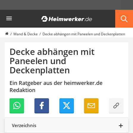
Die beliebtesten Vergleiche nach Kategorie
Heimwerker
Haus & Bau
Außenleuchte mit Kamera
Ozongenerator
Wand & Decke
Decke abhängen mit Paneelen und Deckenplatten
Powerbank
Smart-Home-Rauchmelder
Decke abhängen mit
Schlüsseltresor
Paneelen und
Überwachungskameras außen
Deckenplatten
Regendusche
Reizstromgerät
Infrarot-Thermometer
Ein Ratgeber aus der heimwerker.de
GPS-Tracker
Redaktion
Heizkissen
Digitale Zeitschaltuhr
Paketbriefkasten
Fensterkontaktschalter
Hygrometer
Verzeichnis
LED-Baustrahler