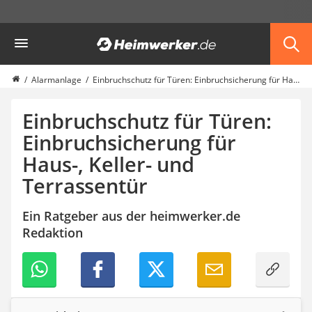
Die beliebtesten Vergleiche nach Kategorie
Heimwerker
Haus & Bau
Außenleuchte mit Kamera
Ozongenerator
Alarmanlage
Einbruchschutz für Türen: Einbruchsicherung für Haus-, Keller- und Terrassentür
Powerbank
Smart-Home-Rauchmelder
Einbruchschutz für Türen:
Schlüsseltresor
Einbruchsicherung für
Überwachungskameras außen
Haus-, Keller- und
Regendusche
Reizstromgerät
Terrassentür
Infrarot-Thermometer
GPS-Tracker
Ein Ratgeber aus der heimwerker.de
Heizkissen
Redaktion
Digitale Zeitschaltuhr
Paketbriefkasten
Fensterkontaktschalter
Hygrometer
LED-Baustrahler