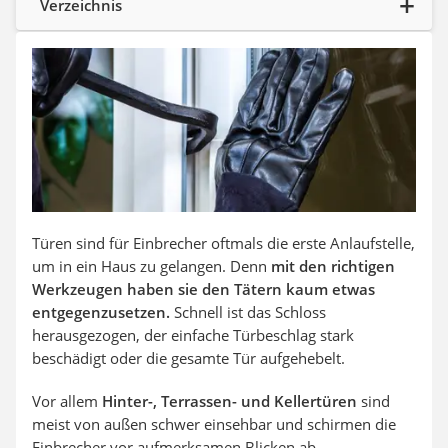
Verzeichnis
Aluleiter
Tiefengrund
LED-Beamer
Video-Türsprechanlage
Türen sind für Einbrecher oftmals die erste Anlaufstelle,
um in ein Haus zu gelangen. Denn
mit den richtigen
Werkzeugen haben sie den Tätern kaum etwas
entgegenzusetzen.
Schnell ist das Schloss
herausgezogen, der einfache Türbeschlag stark
beschädigt oder die gesamte Tür aufgehebelt.
Vor allem
Hinter-, Terrassen- und Kellertüren
sind
meist von außen schwer einsehbar und schirmen die
Einbrecher vor aufmerksamen Blicken ab.