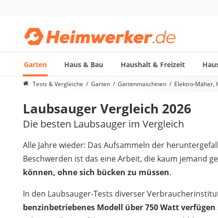
Garten
Haus & Bau
Haushalt & Freizeit
Haus
Die beliebtesten Vergleiche nach Kategorie
Tests & Vergleiche
Garten
Gartenmaschinen
Elektro-Mäher,
Garten
Laubsauger Vergleich 2026
Akku-Laubsauger
Faltpavillon
Die besten Laubsauger im Vergleich
Motorhacke
Schlauchtrommel
Alle Jahre wieder: Das Aufsammeln der heruntergefa
Solar-Lichterkette außen
Beschwerden ist das eine Arbeit, die kaum jemand ger
Teleskopleiter
können, ohne sich bücken zu müssen
.
Ameisengift
Pavillon
In den Laubsauger-Tests diverser Verbraucherinstitu
Sichtschutzstreifen
benzinbetriebenes Modell über 750 Watt verfügen 
Akku-Laubbläser