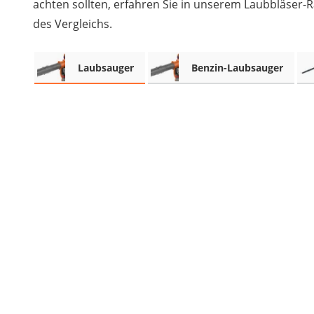
achten sollten, erfahren Sie in unserem Laubbläser-R
Akku-Vertikutierer
des Vergleichs.
Koifutter
Kassettenmarkise
Bosch-Heckenschere
Laubsauger
Benzin-Laubsauger
Stihl-Laubbläser
Minidumper
Auffahrrampe