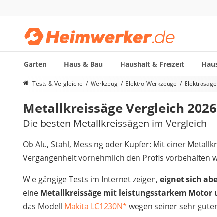
Garten
Haus & Bau
Haushalt & Freizeit
Haus
Die beliebtesten Vergleiche nach Kategorie
Tests & Vergleiche
Werkzeug
Elektro-Werkzeuge
Elektrosäge
Werkzeug
Metallkreissäge Vergleich 2026
Feuchtigkeitsmessgerät
Alkoholtester
Die besten Metallkreissägen im Vergleich
Endoskop-Kamera
Nadelentroster
Ob Alu, Stahl, Messing oder Kupfer: Mit einer Metallk
Winkelschleifer-230-mm
Vergangenheit vornehmlich den Profis vorbehalten w
Stechbeitel
Metalldetektor (Kinder)
Wie gängige Tests im Internet zeigen,
eignet sich ab
Geigerzähler
eine
Metallkreissäge mit leistungsstarkem Motor 
Bitset
das Modell
Makita LC1230N
*
wegen seiner sehr gute
Metallbandsäge