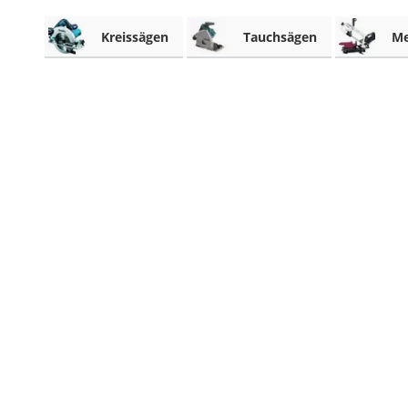
Akku-Schlagbohrschrauber
Kreissägen
Tauchsägen
Me
Aluleiter
Schallpegelmessgerät
pH-Messgerät
Akku-Nagler
Oberfräse
Akku-Fettpresse
WIG-Schweißgerät
Kreuzlinienlaser (grün)
Einhandhobel