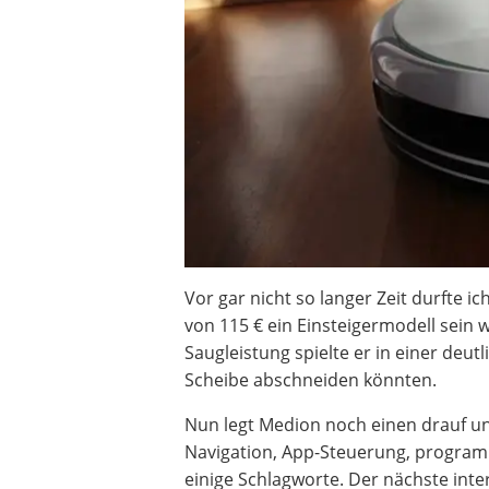
Beschriftungsgerät
Trinkflasche
Thermokanne
Elektrische Pfeffermühle
Waschsauger
Geflügelschere
SUP-Board
Ferngesteuertes Auto
Subwoofer
Beheizbare Handschuhe
Vor gar nicht so langer Zeit durfte i
von 115 € ein Einsteigermodell sein w
Saugleistung spielte er in einer deut
Scheibe abschneiden könnten.
Nun legt Medion noch einen drauf un
Navigation, App-Steuerung, programm
einige Schlagworte. Der nächste inte