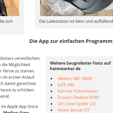
ie sich
Die Ladestation ist klein und auffallend 
Die App zur einfachen Programm
oboters vereinfachen,
Weitere Saugroboter-Tests auf
 die Möglichkeit
heimwerker.de
 Ferne zu starten.
 im ersten Anlauf
Medion MD 18600
ich damit gerechnet
ILIFE V80
Hause zu schicken.
Kärcher Robocleaner
banal.
Ecovacs Deebot N78D
Dirt Devil Spider 2.0
 im Apple App-Store
Neato Botvac D7
p
„Medion Gyro