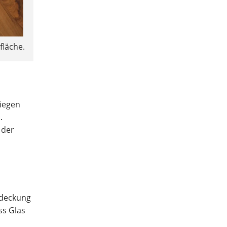
fläche.
liegen
.
 der
abdeckung
ss Glas