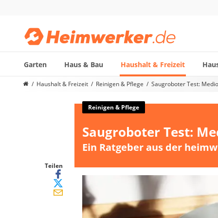
Garten
Haus & Bau
Haushalt & Freizeit
Haus
Die beliebtesten Vergleiche nach Kategorie
Haushalt & Freizeit
Reinigen & Pflege
Saugroboter Test: Med
Haushalt & Freizeit
Diascanner
Reinigen & Pflege
Walkie-Talkie Kinder
Saugroboter Test: M
Nachtsichtgerät
Stunt-Scooter
Ein Ratgeber aus der heimw
Gusseisen Bräter
Induktionskochfeld
Teilen
Tischgeschirrspüler
Elektronische Dartscheibe
Wildkamera
Wischmopp