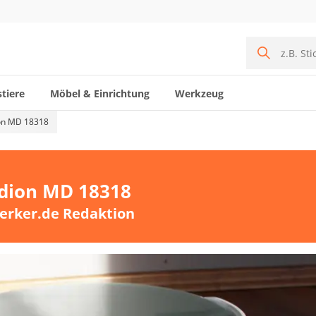
tiere
Möbel & Einrichtung
Werkzeug
ion MD 18318
edion MD 18318
erker.de Redaktion