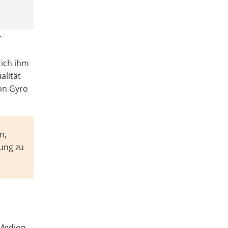
r
 ich ihm
alität
ion Gyro
n,
sung zu
„Medion