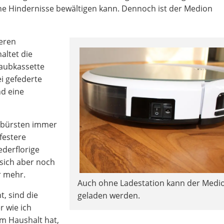
ne Hindernisse bewältigen kann. Dennoch ist der Medion
deren
altet die
taubkassette
ei gefederte
nd eine
enbürsten immer
festere
derflorige
 sich aber noch
r mehr.
Auch ohne Ladestation kann der Medi
t, sind die
geladen werden.
r wie ich
m Haushalt hat,