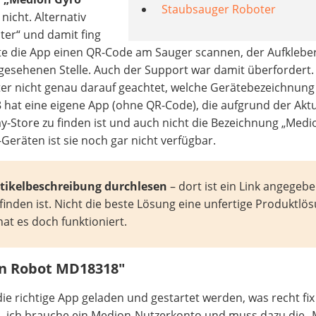
Staubsauger Roboter
nicht. Alternativ
ter“ und damit fing
te die App einen QR-Code am Sauger scannen, der Aufklebe
rgesehenen Stelle. Auch der Support war damit überfordert.
iter nicht genau darauf geachtet, welche Gerätebezeichnung
at eine eigene App (ohne QR-Code), die aufgrund der Aktu
y-Store zu finden ist und auch nicht die Bezeichnung „Med
Geräten ist sie noch gar nicht verfügbar.
tikelbeschreibung durchlesen
– dort ist ein Link angegebe
finden ist. Nicht die beste Lösung eine unfertige Produktlö
hat es doch funktioniert.
on Robot MD18318″
 richtige App geladen und gestartet werden, was recht fix
n – ich brauche ein Medion-Nutzerkonto und muss dazu die 