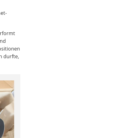
et-
erformt
und
sitionen
n durfte,