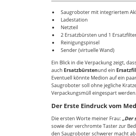
Saugroboter mit integriertem Ak
Ladestation
Netzteil
2 Ersatzbürsten und 1 Ersatzfilte
Reinigungspinsel
Sender (virtuelle Wand)
Ein Blick in die Verpackung zeigt, das
auch
Ersatzbürsten
und ein
Ersatzfi
Eventuell könnte Medion auf ein paar T
Saugroboter soll ohne jegliche Krat
Verpackungsmüll eingespart werden
Der Erste Eindruck vom Me
Die ersten Worte meiner Frau:
„Der s
sowie der verchromte Taster zur Bedie
den Saugroboter schwerer macht aber 