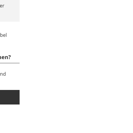
er
abel
hen?
und