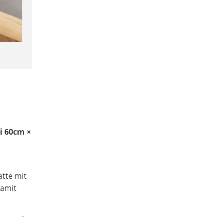
i 60cm ×
atte mit
damit