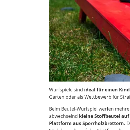
Beschriftungsgerät
Trinkflasche
Thermokanne
Elektrische Pfeffermühle
Waschsauger
Geflügelschere
SUP-Board
Ferngesteuertes Auto
Subwoofer
Beheizbare Handschuhe
Wurfspiele sind
ideal für einen Kin
Garten oder als Wettbewerb für Stra
Beim Beutel-Wurfspiel werfen mehrer
abwechselnd
kleine Stoffbeutel auf
Plattform aus Sperrholzbrettern.
D