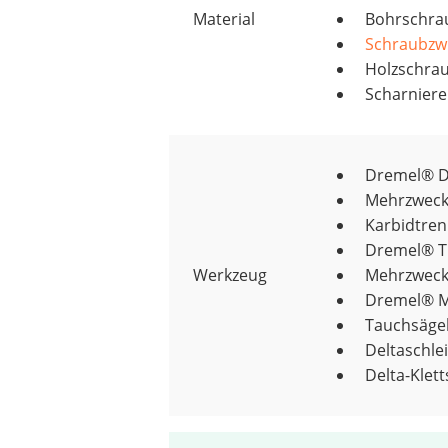
Material
Bohrschra
Schraubzw
Holzschra
Scharniere
Dremel® D
Mehrzweck
Karbidtre
Dremel® TR
Werkzeug
Mehrzweck
Dremel® M
Tauchsäge
Deltaschl
Delta-Klet