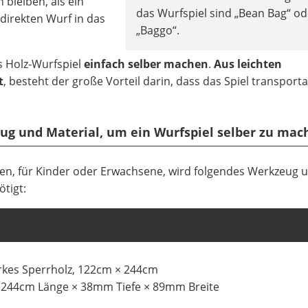
 bleiben, als ein
das Wurfspiel sind „Bean Bag“ od
 direkten Wurf in das
„Baggo“.
as Holz-Wurfspiel
einfach selber
machen
.
Aus leichten
t
, besteht der große Vorteil darin, dass das Spiel transport
ug und Material, um ein Wurfspiel selber zu mac
en, für Kinder oder Erwachsene, wird folgendes Werkzeug 
ötigt:
kes Sperrholz, 122cm × 244cm
à 244cm Länge × 38mm Tiefe × 89mm Breite