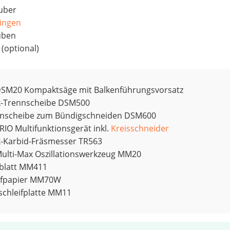
uber
ingen
uben
 (optional)
SM20 Kompaktsäge mit Balkenführungsvorsatz
-Trennscheibe DSM500
nnscheibe zum Bündigschneiden DSM600
IO Multifunktionsgerät inkl.
Kreisschneider
-Karbid-Fräsmesser TR563
ulti-Max Oszillationswerkzeug MM20
blatt MM411
eifpapier MM70W
tschleifplatte MM11