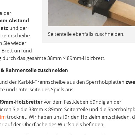
he der
3mm Abstand
satz
und der
Seitenteile ebenfalls zuschneiden.
Trennscheibe.
n Sie wieder
s Brett um und
ng durch das gesamte 38mm × 89mm-Holzbrett.
men & Rahmenteile zuschneiden
und der Karbid-Trennscheibe aus den Sperrholzplatten
zwe
te und Unterseite des Spiels aus.
9mm-Holzbretter
vor dem Festkleben bündig an der
xieren Sie die 38mm × 89mm-Seitenteile und die Sperrholzpl
eim
trocknet. Wir haben uns für den Holzleim entschieden, 
r auf der Oberfläche des Wurfspiels befinden.