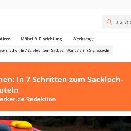
tiere
Möbel & Einrichtung
Werkzeug
lber machen: In 7 Schritten zum Sackloch-Wurfspiel mit Stoffbeuteln
en: In 7 Schritten zum Sackloch-
uteln
erker.de Redaktion