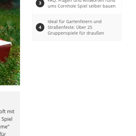
FAQ: Fragen und Antworten rund
ums Cornhole Spiel selber bauen
Ideal für Gartenfeiern und
Straßenfeste: Über 25
Gruppenspiele für draußen
oft mit
 Spiel
ame“
für