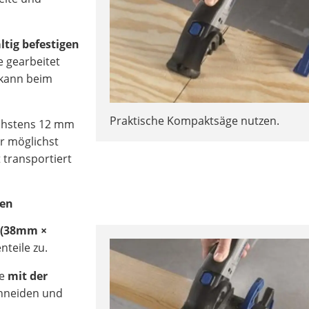
ltig befestigen
e gearbeitet
 kann beim
Praktische Kompaktsäge nutzen.
öchstens 12 mm
er möglichst
t transportiert
den
 (38mm ×
nteile zu.
ge
mit der
hneiden und