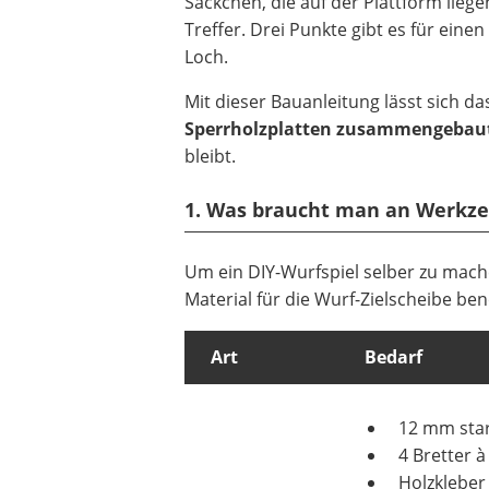
Säckchen, die auf der Plattform liegen
Treffer. Drei Punkte gibt es für einen
Loch.
Mit dieser Bauanleitung lässt sich d
Sperrholzplatten zusammengebau
bleibt.
1. Was braucht man an Werkze
Um ein DIY-Wurfspiel selber zu mach
Material für die Wurf-Zielscheibe ben
Art
Bedarf
12 mm star
4 Bretter 
Holzkleber