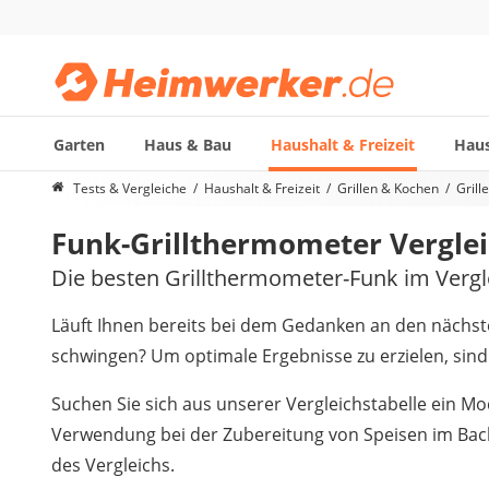
Garten
Haus & Bau
Haushalt & Freizeit
Haus
Die beliebtesten Vergleiche nach Kategorie
Tests & Vergleiche
Haushalt & Freizeit
Grillen & Kochen
Grill
Haushalt & Freizeit
Funk-Grillthermometer Verglei
Diascanner
Walkie-Talkie Kinder
Die besten Grillthermometer-Funk im Vergl
Nachtsichtgerät
Stunt-Scooter
Läuft Ihnen bereits bei dem Gedanken an den nächs
Gusseisen Bräter
schwingen? Um optimale Ergebnisse zu erzielen, sind 
Induktionskochfeld
Tischgeschirrspüler
Suchen Sie sich aus unserer Vergleichstabelle ein M
Elektronische Dartscheibe
Verwendung bei der Zubereitung von Speisen im Back
Wildkamera
des Vergleichs.
Wischmopp