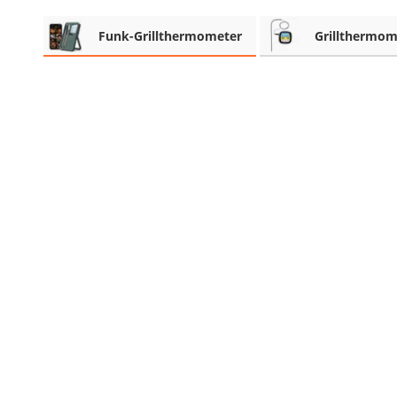
Beschriftungsgerät
Funk-Grillthermometer
Grillthermom
Trinkflasche
Thermokanne
Elektrische Pfeffermühle
Waschsauger
Geflügelschere
SUP-Board
Ferngesteuertes Auto
Subwoofer
Beheizbare Handschuhe