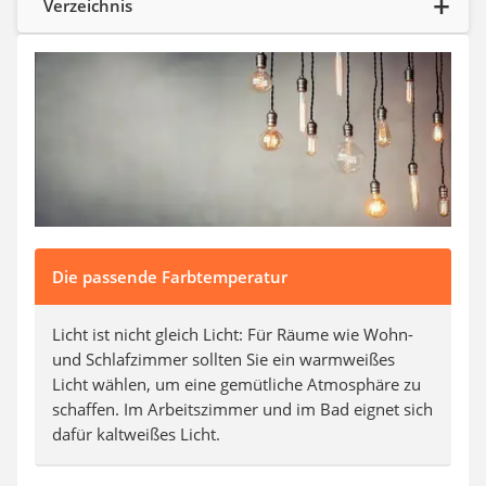
Verzeichnis
Aluleiter
Tiefengrund
LED-Beamer
Video-Türsprechanlage
Die passende Farbtemperatur
Licht ist nicht gleich Licht: Für Räume wie Wohn-
und Schlafzimmer sollten Sie ein warmweißes
Licht wählen, um eine gemütliche Atmosphäre zu
schaffen. Im Arbeitszimmer und im Bad eignet sich
dafür kaltweißes Licht.