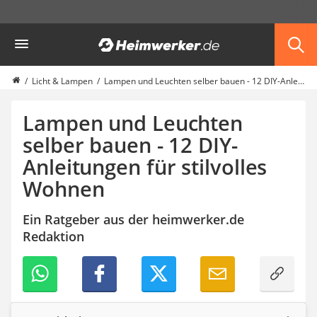
Die beliebtesten Vergleiche nach Kategorie
Heimwerker
Haus & Bau
Außenleuchte mit Kamera
Ozongenerator
Licht & Lampen
Lampen und Leuchten selber bauen - 12 DIY-Anleitungen für stilvolles Wohnen
Powerbank
Smart-Home-Rauchmelder
Lampen und Leuchten
Schlüsseltresor
selber bauen - 12 DIY-
Überwachungskameras außen
Anleitungen für stilvolles
Regendusche
Reizstromgerät
Wohnen
Infrarot-Thermometer
GPS-Tracker
Ein Ratgeber aus der heimwerker.de
Heizkissen
Redaktion
Digitale Zeitschaltuhr
Paketbriefkasten
Fensterkontaktschalter
Hygrometer
LED-Baustrahler