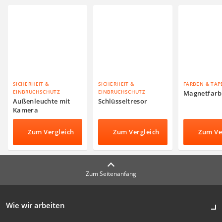
SICHERHEIT &
SICHERHEIT &
FARBEN & TAP
EINBRUCHSCHUTZ
EINBRUCHSCHUTZ
Magnetfarb
Außenleuchte mit
Schlüsseltresor
Kamera
Zum Vergleich
Zum Vergleich
Zum Ve
Zum Seitenanfang
Wie wir arbeiten