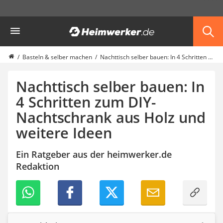
Die beliebtesten Vergleiche nach Kategorie
Heimwerker
Haushalt & Freizeit
Diascanner
Walkie-Talkie Kinder
Basteln & selber machen
Nachttisch selber bauen: In 4 Schritten zum DIY-Nachtschrank aus Holz und weitere Ideen
Nachtsichtgerät
Stunt-Scooter
Nachttisch selber bauen: In
Gusseisen Bräter
4 Schritten zum DIY-
Induktionskochfeld
Nachtschrank aus Holz und
Tischgeschirrspüler
Elektronische Dartscheibe
weitere Ideen
Wildkamera
Wischmopp
Ein Ratgeber aus der heimwerker.de
Beschriftungsgerät
Redaktion
Trinkflasche
Thermokanne
Elektrische Pfeffermühle
Waschsauger
Geflügelschere