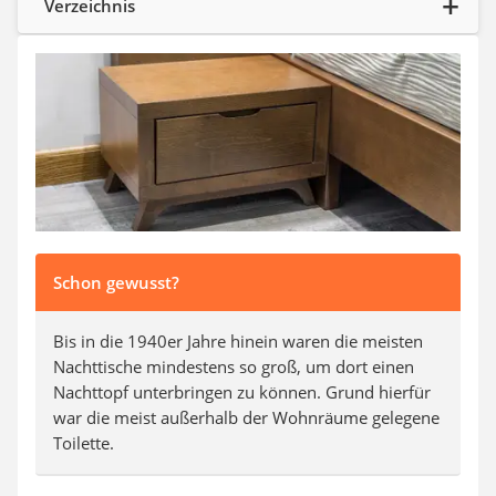
Verzeichnis
SUP-Board
Ferngesteuertes Auto
Subwoofer
Beheizbare Handschuhe
Schon gewusst?
Bis in die 1940er Jahre hinein waren die meisten
Nachttische mindestens so groß, um dort einen
Nachttopf unterbringen zu können. Grund hierfür
war die meist außerhalb der Wohnräume gelegene
Toilette.