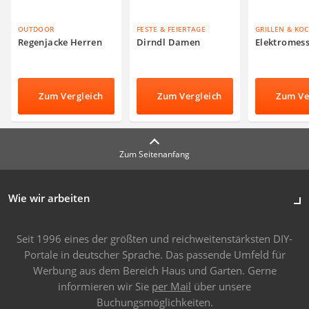
OUTDOOR
FESTE & FEIERTAGE
GRILLEN & KO
Regenjacke Herren
Dirndl Damen
Elektromes
Zum Vergleich
Zum Vergleich
Zum Ve
Zum Seitenanfang
Wie wir arbeiten
Seit 1996 eines der größten und reichweitenstärksten DIY-
Portale in deutscher Sprache. Das passende Umfeld für
Werbung aus dem Bereich Haus und Garten. Gerne
informieren wir Sie
per Mail
über unsere
Buchungsmöglichkeiten.