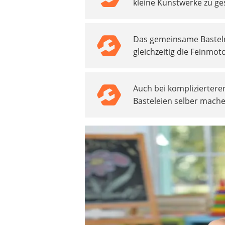
kleine Kunstwerke zu ges
Beschriftungsgerät
Trinkflasche
Thermokanne
Das gemeinsame Basteln 
Elektrische Pfeffermühle
gleichzeitig die Feinmoto
Waschsauger
Geflügelschere
SUP-Board
Auch bei komplizierteren
Ferngesteuertes Auto
Basteleien selber mach
Subwoofer
Beheizbare Handschuhe