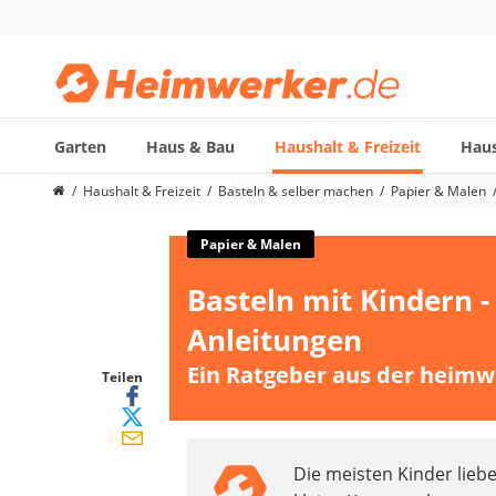
Garten
Haus & Bau
Haushalt & Freizeit
Haus
Die beliebtesten Vergleiche nach Kategorie
Haushalt & Freizeit
Basteln & selber machen
Papier & Malen
Haushalt & Freizeit
Diascanner
Papier & Malen
Walkie-Talkie Kinder
Basteln mit Kindern -
Nachtsichtgerät
Stunt-Scooter
Anleitungen
Gusseisen Bräter
Ein Ratgeber aus der heimw
Induktionskochfeld
Teilen
Tischgeschirrspüler
Elektronische Dartscheibe
Wildkamera
Die meisten Kinder lieb
Wischmopp