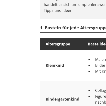
handelt es sich um empfehlenswert
Tipps und Ideen.
1. Basteln für jede Altersgrupp
Altersgruppe
Bastelid
Malen
Kleinkind
Bilde
Mit K
Colla
Figur
Kindergartenkind
nachb