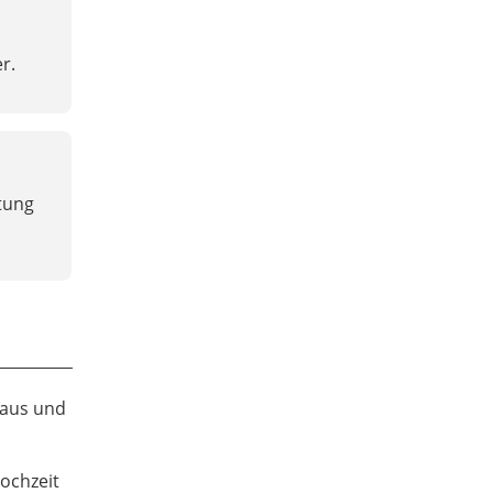
r.
itung
raus und
ochzeit