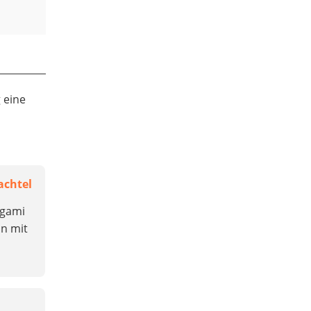
 eine
achtel
igami
ln mit