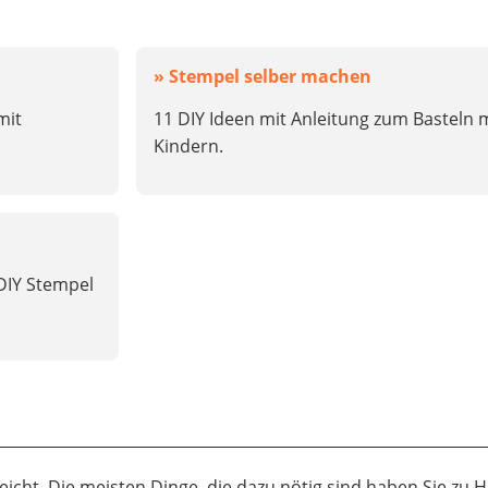
» Stempel selber machen
mit
11 DIY Ideen mit Anleitung zum Basteln 
Kindern.
 DIY Stempel
eicht. Die meisten Dinge, die dazu nötig sind haben Sie zu 