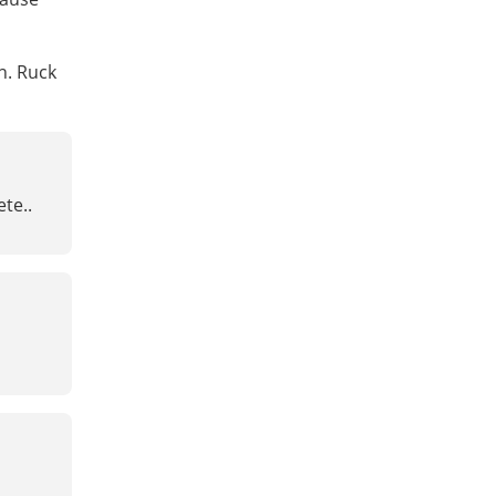
n. Ruck
te..