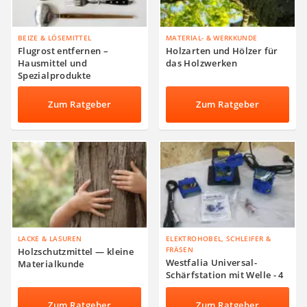
BEIZE & LÖSEMITTEL
MATERIAL- & WERKKUNDE
Flugrost entfernen –
Holzarten und Hölzer für
Hausmittel und
das Holzwerken
Spezialprodukte
Zum Ratgeber
Zum Ratgeber
LACKE & LASUREN
ELEKTROHOBEL, SCHLEIFER &
FRÄSEN
Holzschutzmittel — kleine
Westfalia Universal-
Materialkunde
Schärfstation mit Welle - 4
praktische
Anwendungsmöglichkeiten
Zum Ratgeber
Zum Ratgeber