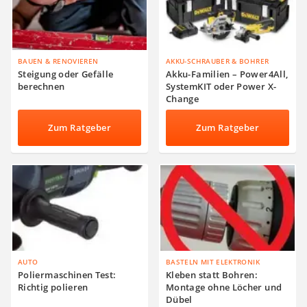
BAUEN & RENOVIEREN
AKKU-SCHRAUBER & BOHRER
Steigung oder Gefälle
Akku-Familien – Power4All,
berechnen
SystemKIT oder Power X-
Change
Zum Ratgeber
Zum Ratgeber
AUTO
BASTELN MIT ELEKTRONIK
Poliermaschinen Test:
Kleben statt Bohren:
Richtig polieren
Montage ohne Löcher und
Dübel