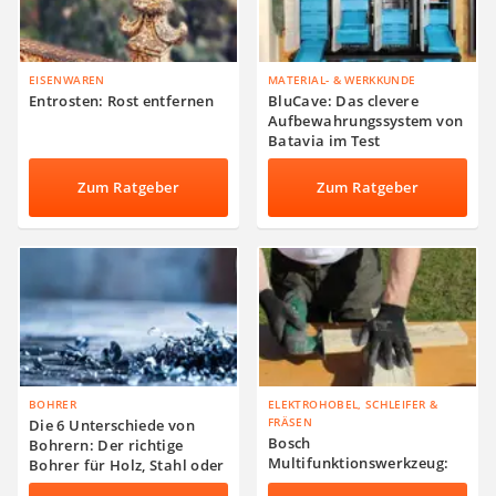
EISENWAREN
MATERIAL- & WERKKUNDE
Entrosten: Rost entfernen
BluCave: Das clevere
Aufbewahrungssystem von
Batavia im Test
Zum Ratgeber
Zum Ratgeber
BOHRER
ELEKTROHOBEL, SCHLEIFER &
FRÄSEN
Die 6 Unterschiede von
Bosch
Bohrern: Der richtige
Multifunktionswerkzeug:
Bohrer für Holz, Stahl oder
Der PMF 250 CES im Test
Beton