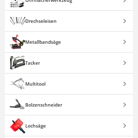
Drechseleisen
Metallbandsäge
Tacker
Multitool
Bolzenschneider
Lochsäge