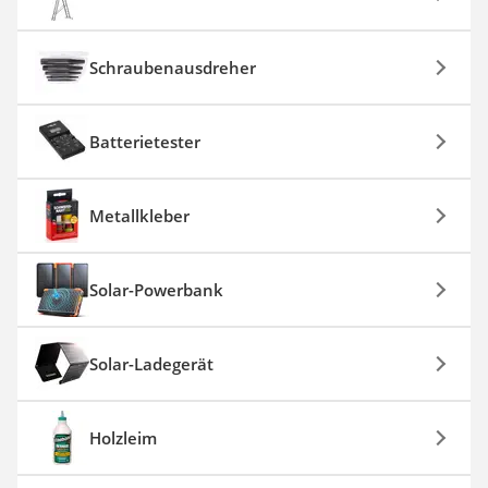
Schraubenausdreher
Batterietester
Metallkleber
Solar-Powerbank
Solar-Ladegerät
Holzleim