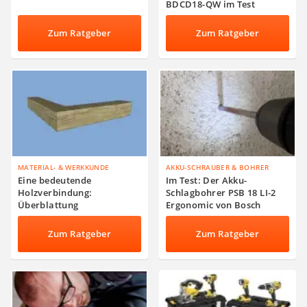
BDCD18-QW im Test
Zum Ratgeber
Zum Ratgeber
MATERIAL- & WERKKUNDE
AKKU-SCHRAUBER & BOHRER
Eine bedeutende
Im Test: Der Akku-
Holzverbindung:
Schlagbohrer PSB 18 LI-2
Überblattung
Ergonomic von Bosch
Zum Ratgeber
Zum Ratgeber