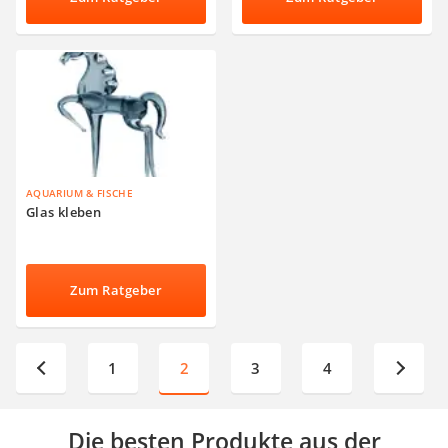
im Test
AQUARIUM & FISCHE
Glas kleben
Zum Ratgeber
1
2
3
4
Die besten Produkte aus der