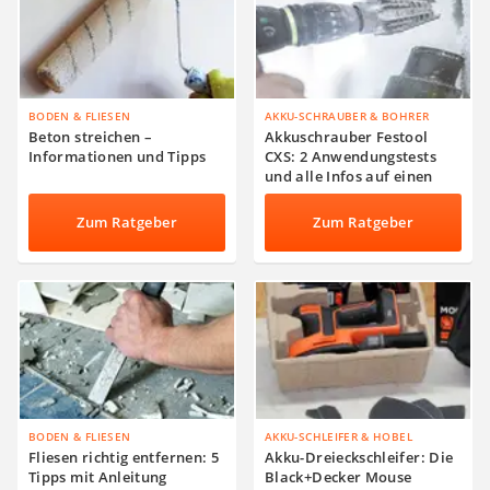
BODEN & FLIESEN
AKKU-SCHRAUBER & BOHRER
Beton streichen –
Akkuschrauber Festool
Informationen und Tipps
CXS: 2 Anwendungstests
und alle Infos auf einen
Blick
Zum Ratgeber
Zum Ratgeber
BODEN & FLIESEN
AKKU-SCHLEIFER & HOBEL
Fliesen richtig entfernen: 5
Akku-Dreieckschleifer: Die
Tipps mit Anleitung
Black+Decker Mouse