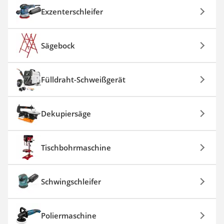
Exzenterschleifer
Sägebock
Fülldraht-Schweißgerät
Dekupiersäge
Tischbohrmaschine
Schwingschleifer
Poliermaschine