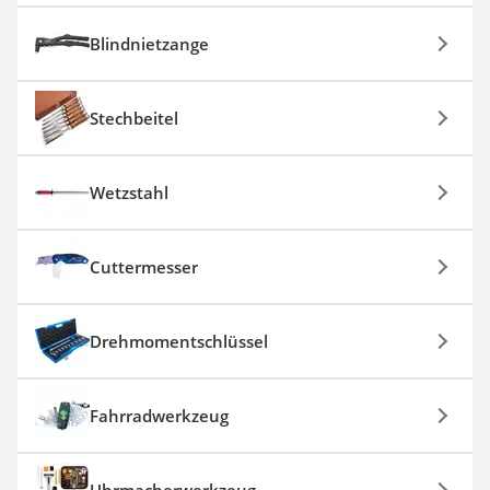
Blindnietzange
Stechbeitel
Wetzstahl
Cuttermesser
Drehmomentschlüssel
Fahrradwerkzeug
Uhrmacherwerkzeug