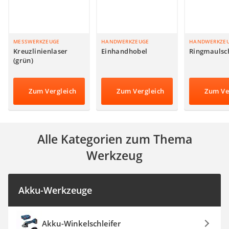
Akku-Fettpresse
WIG-Schweißgerät
Kreuzlinienlaser (grün)
Einhandhobel
MESSWERKZEUGE
HANDWERKZEUGE
HANDWERKZE
Kreuzlinienlaser
Einhandhobel
Ringmaulsch
(grün)
Zum Vergleich
Zum Vergleich
Zum Ve
Alle Kategorien zum Thema
Werkzeug
Akku-Werkzeuge
Akku-Winkelschleifer