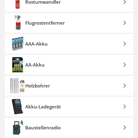
Rostumwandler
Flugrostentferner
AAA-Akku
AA-Akku
Holzbohrer
Akku-Ladegerät
Baustellenradio